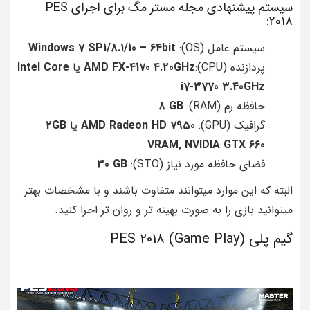
سیستم پیشنهادی مجله مستر مگ برای اجرای PES
2018:
سیستم عامل (OS):
Windows 7 SP1/8.1/10 – 64bit
پردازنده (CPU):
AMD FX-4170 4.20GHz
یا
Intel Core
i7-3770 3.40GHz
حافظه رم (RAM):
8 GB
گرافیک (GPU):
AMD Radeon HD 7950
یا
2GB
VRAM, NVIDIA GTX 660
فضای حافظه مورد نیاز (STO):
30 GB
البته که این موارد میتوانند متفاوت باشند و با مشخصات بهتر
میتوانید بازی را به صورت بهینه تر و روان تر اجرا کنید.
گیم پلی (Game Play) PES 2018