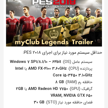
حداقل سیستم مورد نیاز برای اجرای PES 2018:
سیستم عامل (OS):
Windows 7 SP1/8.1/10 – 64bit
پردازنده (CPU):
AMD FX-4100 3.60GHz
یا
Intel
Core i5-3450 3.10GHz
حافظه رم (RAM):
8 GB
گرافیک (GPU):
AMD Radeon HD 7750
یا
2GB
VRAM, NVIDIA GTX 650
فضای حافظه مورد نیاز (STO):
30 GB