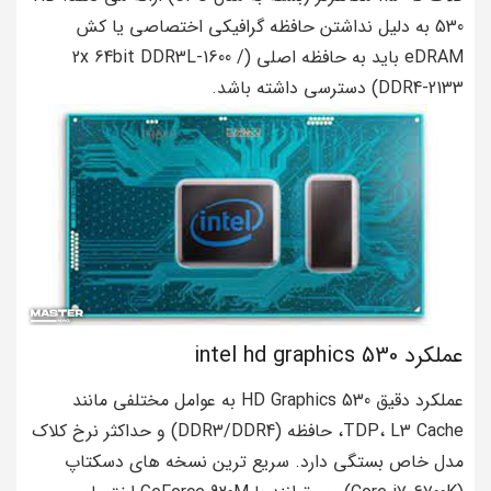
530 به دلیل نداشتن حافظه گرافیکی اختصاصی یا کش
eDRAM باید به حافظه اصلی (2x 64bit DDR3L-1600 /
DDR4-2133) دسترسی داشته باشد.
عملکرد intel hd graphics 530
عملکرد دقیق HD Graphics 530 به عوامل مختلفی مانند
TDP، L3 Cache، حافظه (DDR3/DDR4) و حداکثر نرخ کلاک
مدل خاص بستگی دارد. سریع ترین نسخه های دسکتاپ