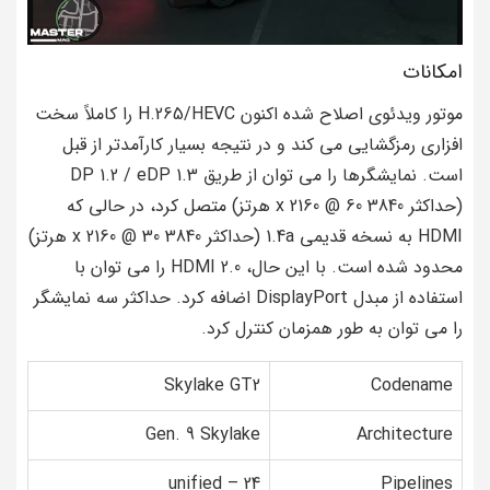
امکانات
موتور ویدئوی اصلاح شده اکنون H.265/HEVC را کاملاً سخت
افزاری رمزگشایی می کند و در نتیجه بسیار کارآمدتر از قبل
است. نمایشگرها را می توان از طریق DP 1.2 / eDP 1.3
(حداکثر 3840 x 2160 @ 60 هرتز) متصل کرد، در حالی که
HDMI به نسخه قدیمی 1.4a (حداکثر 3840 x 2160 @ 30 هرتز)
محدود شده است. با این حال، HDMI 2.0 را می توان با
استفاده از مبدل DisplayPort اضافه کرد. حداکثر سه نمایشگر
را می توان به طور همزمان کنترل کرد.
Skylake GT2
Codename
Gen. 9 Skylake
Architecture
24 – unified
Pipelines