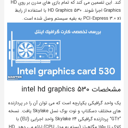
کند. این تضمین می کند که تمام بازی های مدرن بر روی HD
Graphics اجرا شوند. HD Graphics 530 با استفاده از رابط
PCI-Express 3.0 x1 به بقیه سیستم وصل شده است.
مشخصات intel hd graphics 530
یک واحد گرافیکی یکپارچه است که می توان آن را در پردازنده
های مختلف دسکتاپ و نوت بوک نسل Skylake یافت. نسخه
“GT2” پردازنده گرافیکی Skylake 24 واحد اجرایی (EU) با
کلاک تا 1150 مگاهرتز (بسته به مدل CPU) ارائه می دهد. HD