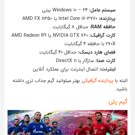
سیستم عامل:
Windows 10 – 64 بیتی
پردازنده:
Intel Core i7-3770 یا AMD FX 8350
حافظه RAM:
حداقل 8 گیگابایت
کارت گرافیک:
NVIDIA GTX 760 یا AMD Radeon R9
270X با حافظه 4 گیگابایت
فضای هارد دیسک:
حداقل 40 گیگابایت
کارت صدا:
سازگار با DirectX 11
اینترنت:
اتصال اینترنت برای عملکرد آنلاین
البته با
پردازنده گرافیکی
بهتر میتوانید گیم جذاب تری داشته
باشید.
گیم پلی