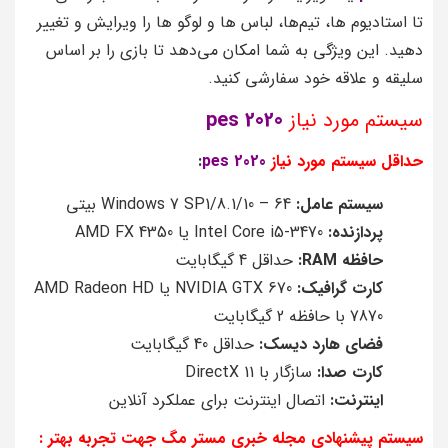
تا استادیوم‌ ها، تیم‌ها، لباس‌ ها و لوگو ها را ویرایش و تغییر
دهید. این ویژگی به شما امکان می‌دهد تا بازی را بر اساس
سلیقه و علاقه خود سفارشی کنید.
سیستم مورد نیاز
pes 2020
حداقل سیستم مورد نیاز
pes 2020
:
سیستم عامل:
Windows 7 SP1/8.1/10 – 64 بیتی
پردازنده:
Intel Core i5-3470 یا AMD FX 4350
حافظه RAM:
حداقل 4 گیگابایت
کارت گرافیک:
NVIDIA GTX 670 یا AMD Radeon HD
7870 با حافظه 2 گیگابایت
فضای هارد دیسک:
حداقل 40 گیگابایت
کارت صدا:
سازگار با DirectX 11
اینترنت:
اتصال اینترنت برای عملکرد آنلاین
سیستم پیشنهادی مجله خبری مستر مگ جهت تجربه بهتر :