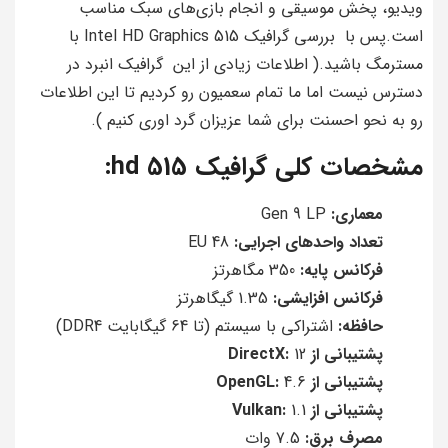
ویدیو، پخش موسیقی و انجام بازی‌های سبک مناسب
است.پس با بررسی گرافیک Intel HD Graphics 515 با
مسترمگ باشید.( اطلاعات زیادی از این گرافیک انبرد در
دسترس نیست اما ما تمام سعمیون رو کردیم تا این اطلاعات
رو به نحو احسنت برای شما عزیزان گرد اوری کنیم ).
مشخصات کلی گرافیک hd 515:
معماری:
Gen 9 LP
تعداد واحدهای اجرایی:
48 EU
فرکانس پایه:
350 مگاهرتز
فرکانس افزایشی:
1.35 گیگاهرتز
حافظه:
اشتراکی با سیستم (تا 64 گیگابایت DDR4)
پشتیبانی از DirectX:
12
پشتیبانی از OpenGL:
4.6
پشتیبانی از Vulkan:
1.1
مصرف برق:
7.5 وات