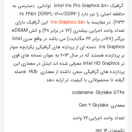
گرافیک Intel Iris Pro Graphics 580 توانایی دسترسی به
حافظه اصلی را نیز دارد.(2x 64ibt DDR3L-1600/DDR4-
2133). در مقایسه با
Iris Graphics 550
این گرافیک دارای
تعداد واحد اجرایی بیشتری (72 در برابر 48) و کش eDRAM
بزرگتر (128در برابر 64 مگابایت) می باشد.در واقع سری Intel
Iris Graphics دسته ای از پردازنه های گرافیکی یکپارچه سوار
بر پردازنده هستند که در سال 2013 به عنوان نسخه های قوی
تر Intel HD Graphics معرفی شده اند.اینتل در معماری این
پردازنده های گرافیکی سعی داشته از معماری HUb فاصله
گرفته تا محصولاتی با کیفیت تر ارایه دهد .
codename :Skylake GT4e
معماری :Gen 9 Skylake
تعداد واحد اجرایی:72 واحد
تکنولوژی:14 nm