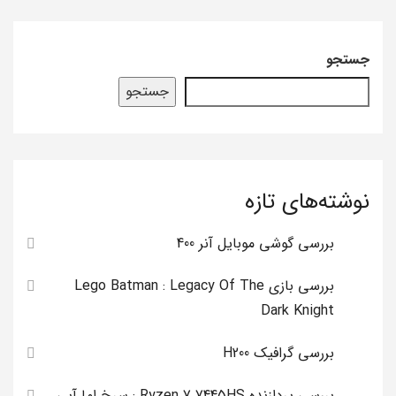
جستجو
جستجو
نوشته‌های تازه
بررسی گوشی موبایل آنر 400
بررسی بازی Lego Batman : Legacy Of The
Dark Knight
بررسی گرافیک H200
بررسی پردازنده Ryzen 7 7445HS : سرخ اما آبی