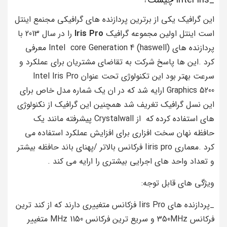
_Intel Iris چیست؟
این گرافیک یکی از برترین پردازنده های گرافیکی مجنمع اینتل
است اینتل اولین مجموعه گرافیک
Iris Pro
را در سال 2013 با
پردازنده های Intel core Generation 4 (haswell) معرفی
کرد .این ها پاسخ شرکت به تقاضای مشتریان برای عملکرد و
سرعت بهتر بود این تکنولوژی تحت عنوان Intel Iris Pro
Graphics 5200 ارایه شد که در ان یک شماره مدل خاص برای
این نسل گرافیک تغریف شد همچنین این گرافیک از نکنولوژی
های استفاده کرده که از Crystalwall پیشرفته مانند یک
حافظه نهان سخت افزاری برای افزایش عملکرد استفاده می
کرد .معماری Iiris pro فرکانس بالاتر /پهنای باند حافظه بیشتر
و تعداد واحد های اجرایی بیشتری را ارایه می کند .
ویژگی های قابل توجه:
_پردازنده های Iirs Pro فزکانس متغییری دارند که از کند ترین
فرکانس 350MHz و سریع ترین فرکانس 1150 MHz متغییر