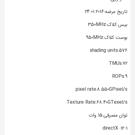
تاریخ عرضه:24.01.2016
بیس کلاک:350MHz
بوست کلاک:950MHz
shading units:576
TMUs:72
ROPs:9
pixel rate:8.550GPixel/s
Texture Rate:68.40GTexel/s
توان مصرفی:15 وات
directX :12-1