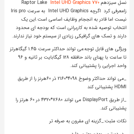
نسل سیزدهم Raptor Lake
Intel UHD Graphics 770
زامعرفی کرد اگرچه Intel UHD Graphics به سرعت Iris pro
نیست اما قادر به انججام وظایف اساسی است.این یک
انتخاب توصیه شده به کاربرانی است که بودجه ای محدود
دارند و تسک های گرافیکی زیادی از سیستم خود نیاز ندارند.
ویژگی های قابل توجه:می تواند حداکثر سرعت 1.45 گیگاهرتز
تا ساعت با پهنای باند حافظه 128 گیگابایت بر ثانیه و 96
واحد اجرایی را پشتیبانی کند.
_می تواند حداکثر وضوخ 4098*2160 ذر 60هرنز را از طریق
HDMI پشتیبانی کند
_از طریق DisplayPort می تواند 7680*4320 در 60 هرتز را
پشتیبانی کند.
نکات مثبت:_گزینه ای مقرون به صرفه تر
_در دسترس بودن بهتری دارد