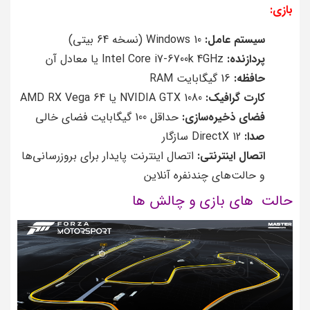
بازی:
سیستم عامل:
Windows 10 (نسخه 64 بیتی)
پردازنده:
Intel Core i7-6700k 4GHz یا معادل آن
حافظه:
16 گیگابایت RAM
کارت گرافیک:
NVIDIA GTX 1080 یا AMD RX Vega 64
فضای ذخیره‌سازی:
حداقل 100 گیگابایت فضای خالی
صدا:
DirectX 12 سازگار
اتصال اینترنتی:
اتصال اینترنت پایدار برای بروزرسانی‌ها
و حالت‌های چندنفره آنلاین
حالت های بازی و چالش ها