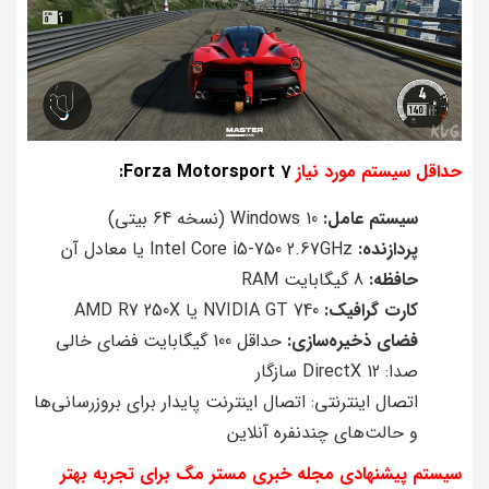
حداقل سیستم مورد نیاز
Forza Motorsport 7:
سیستم عامل:
Windows 10 (نسخه 64 بیتی)
پردازنده:
Intel Core i5-750 2.67GHz یا معادل آن
حافظه:
8 گیگابایت RAM
کارت گرافیک:
NVIDIA GT 740 یا AMD R7 250X
فضای ذخیره‌سازی:
حداقل 100 گیگابایت فضای خالی
صدا: DirectX 12 سازگار
اتصال اینترنتی: اتصال اینترنت پایدار برای بروزرسانی‌ها
و حالت‌های چندنفره آنلاین
سیستم پیشنهادی مجله خبری مستر مگ برای تجربه بهتر