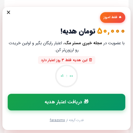
×
🔥 فقط امروز
50,000
تومان هدیه!
با عضویت در
مجله خبری مستر مگ
، اعتبار رایگان بگیر و اولین خریدت
رو ارزون‌تر کن.
⏰ این هدیه فقط 3 روز اعتبار دارد
01
:
00
🎁 دریافت اعتبار هدیه
بررسی گرافیک H200
محمد جواد صمدانی
ژوئن 15, 2026
قدرت گرفته از
farazsms