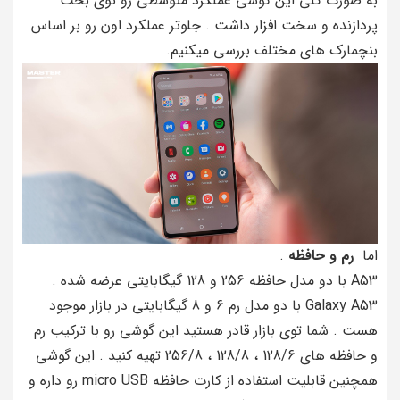
به صورت کلی این گوشی عملکرد متوسطی رو توی بحث
پردازنده و سخت افزار داشت . جلوتر عملکرد اون رو بر اساس
بنچمارک های مختلف بررسی میکنیم.
اما
رم و حافظه
.
A53 با دو مدل حافظه 256 و 128 گیگابایتی عرضه شده .
Galaxy A53 با دو مدل رم 6 و 8 گیگابایتی در بازار موجود
هست . شما توی بازار قادر هستید این گوشی رو با ترکیب رم
و حافظه های 128/6 ، 128/8 ، 256/8 تهیه کنید . این گوشی
همچنین قابلیت استفاده از کارت حافظه micro USB رو داره و