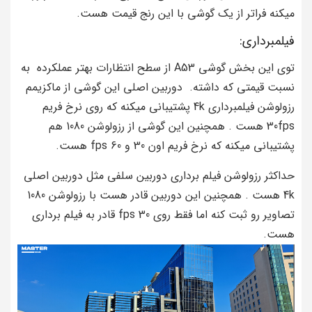
میکنه فراتر از یک گوشی با این رنج قیمت هست.
فیلمبرداری:
توی این بخش گوشی A53 از سطح انتظارات بهتر عملکرده به
نسبت قیمتی که داشته. دوربین اصلی این گوشی از ماکزیمم
رزولوشن فیلمبرداری 4k پشتیبانی میکنه که روی نرخ فریم
30fps هست . همچنین این گوشی از رزولوشن 1080 هم
پشتیبانی میکنه که نرخ فریم اون 30 و 60 fps هست.
حداکثر رزولوشن فیلم‌ برداری دوربین‌ سلفی مثل دوربین اصلی
4k هست . همچنین این دوربین قادر هست با رزولوشن 1080
تصاویر رو ثبت کنه اما فقط روی 30 fps قادر به فیلم برداری
هست.