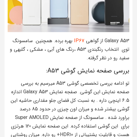
Galaxy A53 از گواهی
IP67
بهره برده. همچنین سامسونگ
توی انتخاب رنگبندی A53 ،رنگ های آبی ، مشکی ، گلبهی و
سفید رو در نظر گرفته.
بررسی صفحه نمایش گوشی A53:
تو ادامه بررسی تخصصی گوشی A53 میرسیم به بررسی
صفحه نمایش این گوشی. صفجه نمایش Galaxy A53 اندازه
6.5 اینچی داره . به نسبت کل فضای جلو مقداری حاشیه این
گوشی بیشتر شده و میزان اون چیزی در حدود 85 درصد
براورد شده . سامسونگ از صفحه نمایش Super AMOLED
برای این گوشی استفاده کرده. این صفحه نمایش 120 هرتزی
هست و قابلیت پشتیبانی از HDR10+ رو داره. میزان روشنایی