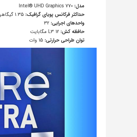
مدل:
Intel® UHD Graphics 770
حداکثر فرکانس پویای گرافیک:
1.35 گیگاهرتز
واحدهای اجرایی:
32
حافظه کش:
L3 12 مگابایت
توان طراحی حرارتی:
15 وات