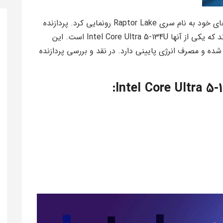
شرکت اینتل در سال 2024 از نسل جدید پردازنده های خود به نام سری Raptor Lake رونمایی کرد. پردازنده
های این سری در مدل های مختلفی عرضه شده اند که یکی از آنها Intel Core Ultra 5-134U است. این
ه و مصرف انرژی پایینی دارد. در نقد و بررسی پردازنده