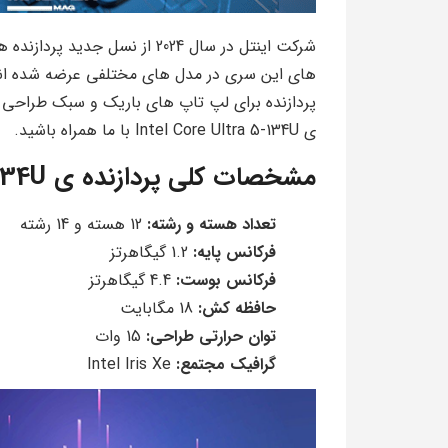
پردازنده برای لپ تاپ های باریک و سبک طراحی شد
ی Intel Core Ultra 5-134U با ما همراه باشید.
مشخصات کلی پردازنده ی Intel Core Ultra 5-134U:
تعداد هسته و رشته:
12 هسته و 14 رشته
فرکانس پایه:
1.2 گیگاهرتز
فرکانس بوست:
4.4 گیگاهرتز
حافظه کش:
18 مگابایت
توان حرارتی طراحی:
15 وات
گرافیک مجتمع:
Intel Iris Xe