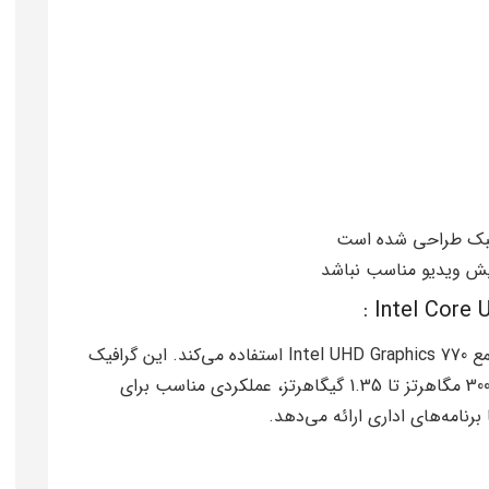
سبک طراحی شده است
یش ویدیو مناسب نباشد
Intel Core Ultra 5-134U از گرافیک مجتمع Intel UHD Graphics 770 استفاده می‌کند. این گرافیک
با 32 واحد EU (Execution Unit) و فرکانس پایه 300 مگاهرتز تا 1.35 گیگاهرتز، عملکردی مناسب برای
برنامه‌های اداری ارائه می‌دهد.