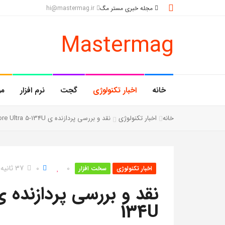
مجله خبری مستر مگ
hi@mastermag.ir
Mastermag
خانه
اخبار تکنولوژی
گجت
نرم افزار
مو
خانه
اخبار تکنولوژی
نقد و بررسی پردازنده ی Intel Core Ultra 5-134U
0
0
37 ثانیه خواندن
اخبار تکنولوژی
سخت افزار
134U