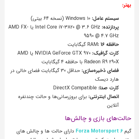
بهتر:
سیستم عامل:
Windows 10 (نسخه 64 بیتی)
پردازنده:
Intel Core i7-3820 @ 3.6 GHz یا AMD FX-
9590 @ 4.7 GHz
حافظه
RAM
: 16
گیگابایت
کارت گرافیک:
NVIDIA GeForce GTX 970 یا AMD
Radeon R9 290X با حافظه 4 گیگابایت
فضای ذخیره‌سازی:
حداقل 30 گیگابایت فضای خالی در
هارد دیسک
کارت صدا:
DirectX Compatible
اتصال اینترنتی:
برای بروزرسانی‌ها و حالت چندنفره
آنلاین
حالت‌های بازی و چالش‌ها
گیم
Forza Motorsport 6
دارای حالت‌ ها و چالش‌ های