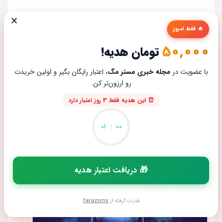
×
🔥 فقط امروز
50,000
تومان هدیه!
با عضویت در
مجله خبری مستر مگ
، اعتبار رایگان بگیر و اولین خریدت
رو ارزون‌تر کن.
⏰ این هدیه فقط 3 روز اعتبار دارد
01
:
00
🎁 دریافت اعتبار هدیه
بررسی گوشی موبایل آنر 400
محمد جواد صمدانی
ژوئن 17, 2026
قدرت گرفته از
farazsms