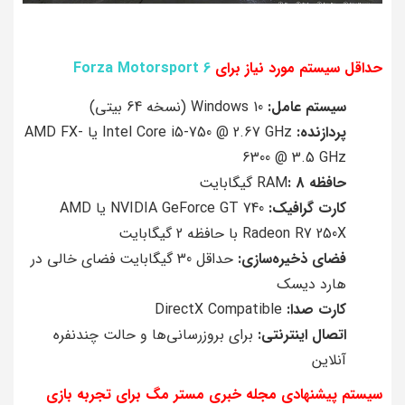
حداقل سیستم مورد نیاز برای
Forza Motorsport 6
سیستم عامل:
Windows 10 (نسخه 64 بیتی)
پردازنده:
Intel Core i5-750 @ 2.67 GHz یا AMD FX-
6300 @ 3.5 GHz
حافظه
RAM
: 8
گیگابایت
کارت گرافیک:
NVIDIA GeForce GT 740 یا AMD
Radeon R7 250X با حافظه 2 گیگابایت
فضای ذخیره‌سازی:
حداقل 30 گیگابایت فضای خالی در
هارد دیسک
کارت صدا:
DirectX Compatible
اتصال اینترنتی:
برای بروزرسانی‌ها و حالت چندنفره
آنلاین
سیستم پیشنهادی مجله خبری مستر مگ برای تجربه بازی