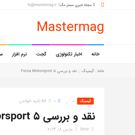
مجله خبری مستر مگ
hi@mastermag.ir
Mastermag
خانه
اخبار تکنولوژی
گجت
نرم افزار
مو
خانه
گیمینگ
نقد و بررسی Forza Motorsport 5
0
0
57 ثانیه خواندن
گیمینگ
نقد و بررسی Forza Motorsport 5
Amir
مارس 18, 2024