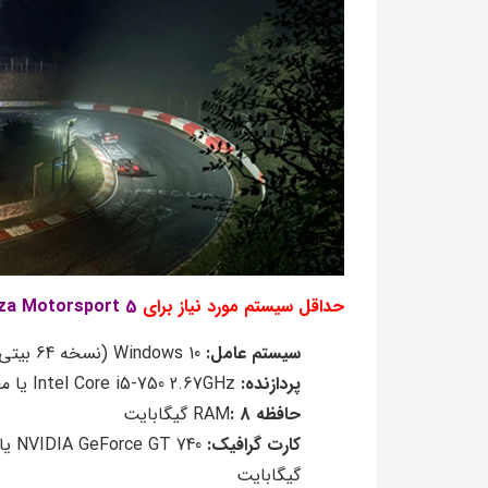
حداقل سیستم مورد نیاز برای
za Motorsport 5
سیستم عامل:
Windows 10 (نسخه 64 بیتی)
پردازنده:
Intel Core i5-750 2.67GHz یا معادل آن
حافظه
RAM
: 8
گیگابایت
کارت گرافیک:
گیگابایت