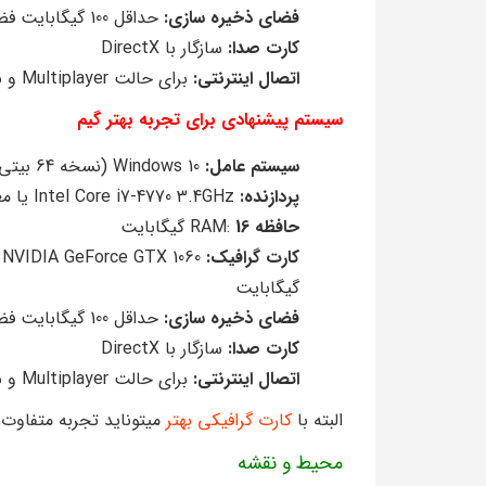
فضای ذخیره سازی:
حداقل 100 گیگابایت فضای خالی
کارت صدا:
سازگار با DirectX
اتصال اینترنتی:
برای حالت Multiplayer و بروزرسانی‌های آنلاین
سیستم پیشنهادی برای تجربه بهتر گیم
سیستم عامل:
Windows 10 (نسخه 64 بیتی)
پردازنده:
Intel Core i7-4770 3.4GHz یا معادل آن
حافظه
RAM:
16
گیگابایت
کارت گرافیک:
گیگابایت
فضای ذخیره سازی:
حداقل 100 گیگابایت فضای خالی
کارت صدا:
سازگار با DirectX
اتصال اینترنتی:
برای حالت Multiplayer و بروزرسانی‌های آنلاین
البته با
کارت گرافیکی بهتر
میتوناید تجربه متفاوت 
محیط و نقشه