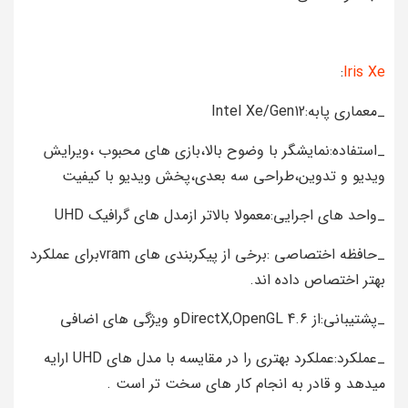
:
Iris Xe
_معماری پابه:Intel Xe/Gen12
_استفاده:نمایشگر با وضوح بالا،بازی های محبوب ،ویرایش
ویدیو و تدوین،طراحی سه بعدی،پخش ویدیو با کیفیت
_واحد های اجرایی:معمولا بالاتر ازمدل های گرافیک UHD
_حافظه اختصاصی :برخی از پیکربندی های vramبرای عملکرد
بهتر اختصاص داده اند.
_پشتیبانی:از DirectX,OpenGL 4.6و ویژگی های اضافی
_عملکرد:عملکرد بهتری را در مقایسه با مدل های UHD ارایه
میدهد و قادر به انجام کار های سخت تر است .