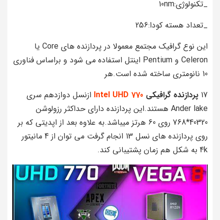
_تکنولوژی:10nm
_تعداد هسته کودا:256
این نوع گرافیک مجتمع معمولا در پردازنده های Core یا
Celeron و Pentium اینتل استفاده می شود و براساس فناوری
10 نانومتری ساخته شده است.هر
17
پردازنده گرافیکی
Intel UHD 770
ازنسل دوازدهم سری
Ander lake هستند.این پردازنده دارای حداکثر رزولوشن
40320*768 روی 60 هرتز میباشد.به علاوه بعد از اپدیتی که بر
روی پردازنده های نسل 13 انجام گرفت می توان از 4 مانیتور
4k به شکل هم زمان پشتیبانی کند.