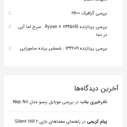
بررسی گرافیک H200
بررسی پردازنده Ryzen 7 7445HS : سرخ اما آبی
در دما
بررسی پردازنده 13420H : شمشیر برنده سامورایی
آخرین دیدگاه‌ها
نادرخیری بناب
در
بررسی موبایل رنسو مدل Nep N11
پیام کریمی
در
راهنمای معماهای بازی Silent Hill 2