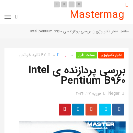
Mastermag
خانه
اخبار تکنولوژی
بررسی پردازنده ی intel pentium b960
0
0
47 ثانیه خواندن
اخبار تکنولوژی
سخت افزار
بررسی پردازنده ی Intel
Pentium B960
Negar
فوریه 27, 2024