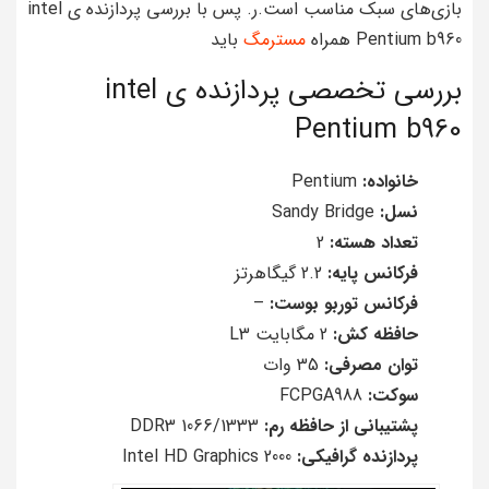
بازی‌های سبک مناسب است.ر. پس با بررسی پردازنده ی intel
Pentium b960 همراه
مسترمگ
باید
بررسی تخصصی پردازنده ی intel
Pentium b960
خانواده:
Pentium
نسل:
Sandy Bridge
تعداد هسته:
2
فرکانس پایه:
2.2 گیگاهرتز
فرکانس توربو بوست:
–
حافظه کش:
2 مگابایت L3
توان مصرفی:
35 وات
سوکت:
FCPGA988
پشتیبانی از حافظه رم:
DDR3 1066/1333
پردازنده گرافیکی:
Intel HD Graphics 2000