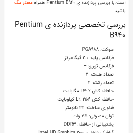
است.با بررسی پردازنده ی Pentium B940 همراه
مستر مگ
باشید.
بررسی تخصصی پردازنده ی Pentium
B940
سوکت: PGA988
فرکانس پایه: 2.0 گیگاهرتز
فرکانس توربو: –
تعداد هسته: 2
تعداد رشته: 2
حافظه کش L3: 2 مگابایت
حافظه کش L2: 256 کیلوبایت
فناوری ساخت: 32 نانومتر
توان مصرفی: 35 وات
پشتیبانی از حافظه: DDR3
گرافیک داخلی: Intel HD Graphics 2000