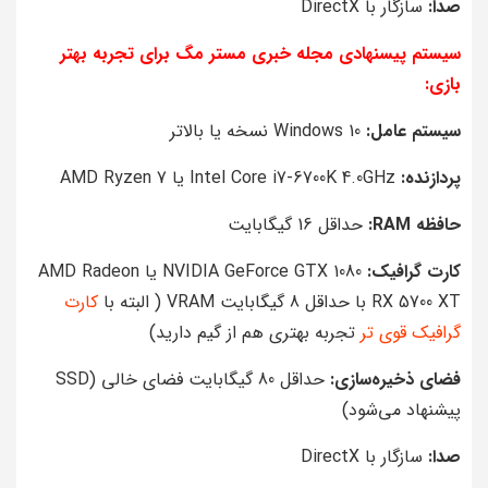
صدا:
سازگار با DirectX
سیستم پیسنهادی مجله خبری مستر مگ برای تجربه بهتر
بازی:
سیستم عامل:
Windows 10 نسخه یا بالاتر
پردازنده:
Intel Core i7-6700K 4.0GHz یا AMD Ryzen 7
حافظه RAM:
حداقل 16 گیگابایت
کارت گرافیک:
NVIDIA GeForce GTX 1080 یا AMD Radeon
RX 5700 XT با حداقل 8 گیگابایت VRAM ( البته با
کارت
گرافیک قوی تر
تجربه بهتری هم از گیم دارید)
فضای ذخیره‌سازی:
حداقل 80 گیگابایت فضای خالی (SSD
پیشنهاد می‌شود)
صدا:
سازگار با DirectX