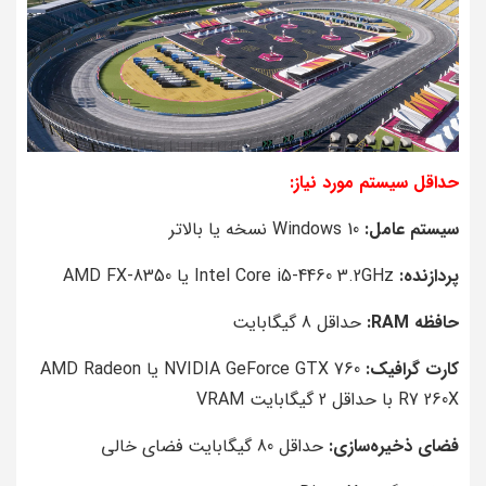
حداقل سیستم مورد نیاز:
سیستم عامل:
Windows 10 نسخه یا بالاتر
پردازنده:
Intel Core i5-4460 3.2GHz یا AMD FX-8350
حافظه RAM:
حداقل 8 گیگابایت
کارت گرافیک:
NVIDIA GeForce GTX 760 یا AMD Radeon
R7 260X با حداقل 2 گیگابایت VRAM
فضای ذخیره‌سازی:
حداقل 80 گیگابایت فضای خالی