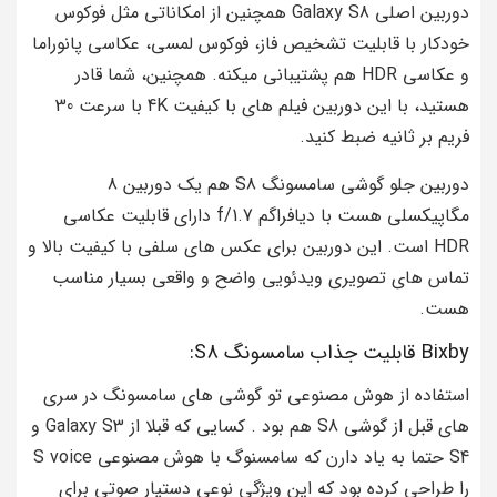
دوربین اصلی Galaxy S8 همچنین از امکاناتی مثل فوکوس
خودکار با قابلیت تشخیص فاز، فوکوس لمسی، عکاسی پانوراما
و عکاسی HDR هم پشتیبانی میکنه. همچنین، شما قادر
هستید، با این دوربین فیلم‌ های با کیفیت 4K با سرعت 30
فریم بر ثانیه ضبط کنید.
دوربین جلو گوشی سامسونگ S8 هم یک دوربین 8
مگاپیکسلی هست با دیافراگم f/1.7 دارای قابلیت عکاسی
HDR است. این دوربین برای عکس‌ های سلفی با کیفیت بالا و
تماس‌ های تصویری ویدئویی واضح و واقعی بسیار مناسب
هست.
Bixby قابلیت جذاب سامسونگ S8:
استفاده از هوش مصنوعی تو گوشی های سامسونگ در سری
های قبل از گوشی S8 هم بود . کسایی که قبلا از Galaxy S3 و
S4 حتما به یاد دارن که سامسنوگ با هوش مصنوعی S voice
را طراحی کرده بود که این ویژگی نوعی دستیار صوتی برای