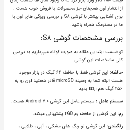
قیمت 750 دلار وارد بازار کرد که با وجود سال ها گذشت زمان
از انتشار اون همچنان جز محصولات با فروش خوب هست .
برای آشنایی بیشتر با گوشی S8 و بررسی ویژگی های اون با
ما در مسترمگ همراه باشید.
بررسی مشخصات گوشی S8:
تو قسمت ابتدایی مقاله به صورت کوتاه میپردازیم به بررسی
کلی مشخصات این گوشی .
حافظه:
این گوشی فقط با حافظه 64 گیگ در بازار موجود
هست البته شما به وسیله microSD قادر هستید اون رو به
256 گیگ هم ارتقا بدید.
سیستم عامل :
سیستم عامل این گوشی Android 7.0 هست.
رم:
این گوشی از حافظه رم 4GB پشتیبانی میکنه.
رنگبندی:
این گوشی تو رنگ های مشکی ، آبی ، طلایی ،