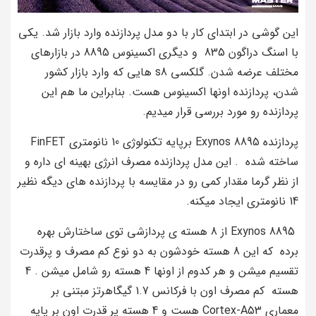
این گوشی در ابتدای کار با دو مدل پردازنده وارد بازار شد. یکی
با اسنگ دراگون 835 و دیگری اکسینوس 8895 در بازارهای
مختلف عرضه شدن. گلکسی s8 هایی که وارد بازار کشور
شدن، پردازنده اونها اکسینوس هست. بنابراین ما هم این
پردازنده رو مورد بررسی قرار میدیم.
پردازنده Exynos 8895 برپایه‌ تکنولوژی 10 نانومتری FinFET
ساخته شده . این مدل پردازنده مصرف انرژی بهینه ای داره و
از نظر گرما مقدار کمی رو در مقایسه با پردازنده های دیگه نظیر
14 نانومتری ایجاد میکنه.
Exynos 8895 از 8 هسته‌ ی پردازشی توی ساختارش بهره
برده که این 8 هسته خودشون به دو نوع کم مصرف و پرقدرت
تقسیم میشن و هر کدوم از اونها 4 هسته رو شامل میشن . 4
هسته‌ کم‌ مصرف اون با فرکانس 1.7 گیگاهرتز مبتنی بر
معماری Cortex-A53 هست و 4 هسته‌ پر قدرت اون بر پایه‌