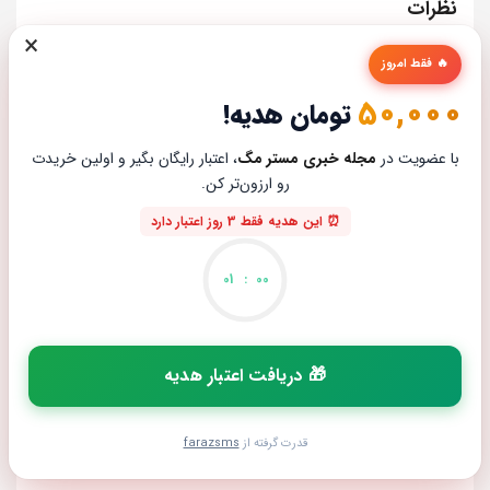
نظرات
×
بررسی موبایل رنسو مدل Nep N11
🔥 فقط امروز
نادرخیری بناب
10 فوریه 2026
50,000
تومان هدیه!
راهنمای معماهای بازی Silent Hill 2 Remake
با عضویت در
مجله خبری مستر مگ
، اعتبار رایگان بگیر و اولین خریدت
پیام کریمی
31 دسامبر 2025
رو ارزون‌تر کن.
⏰ این هدیه فقط 3 روز اعتبار دارد
راهنمای معماهای بازی Silent Hill 2 Remake
پوریا
31 دسامبر 2025
01
:
00
همه چیز درباره ی EFootball PES 2025
پیام کریمی
22 نوامبر 2025
🎁 دریافت اعتبار هدیه
راهنمای معماهای بازی Silent Hill 2 Remake
پیام کریمی
22 نوامبر 2025
قدرت گرفته از
farazsms