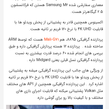
معماری سفارشی شده‌ Samsung M2 هستن که فرکانسشون
2.5 گیگاهرتز هست.
اکسینوس همچنین قادر به پشتیبانی از پخش ویدئو ها با
قابلیت 4K UHD با نرخ 120 فریم بر ثانیه هست.
پردازنده گرافیکی 8895، هم
Mali-G71
هست که توسط ARM
ساخته شده . پردازنده 12 هسته پردازش گرافیکی داره و طبق
بررسی های انجام شده 60 درصد قدرت بیشتری به نسبت
پردازنده گرافیکی نسل قبلی یعنی Midgard داره .
از ویژگی های جالب این پردازنده گرافیکی میشه به پشتیبانی
از پخش ویدئو ها با قابلیت 4K UHD با نرخ 120 فریم بر ثانیه
اشاره کرد . این پردازنده گرافیکی همچنین از API های مختلف
مثل Vulkan پشتیبانی میکنه که قابلیت اجرای بازی های
مختلف و با کیفیت بالا رو برای گوشی داره.