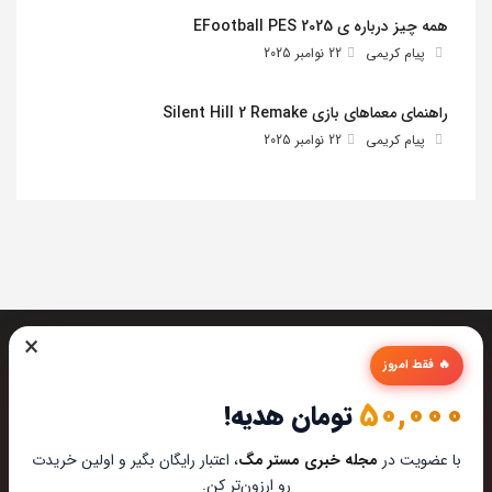
همه چیز درباره ی EFootball PES 2025
پیام کریمی
22 نوامبر 2025
راهنمای معماهای بازی Silent Hill 2 Remake
پیام کریمی
22 نوامبر 2025
×
🔥 فقط امروز
50,000
تومان هدیه!
تیم مستر مگ تمام تلاشش رو میکنه تا بهترین تخصصی ترین و
با عضویت در
مجله خبری مستر مگ
، اعتبار رایگان بگیر و اولین خریدت
به روز ترین مطالب رو برای عاشقان تکنولوژی اماده کنه از این که
رو ارزون‌تر کن.