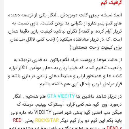
گرافیک گیم
اصلا نمیشه چیزی گفت درموردش . انگار یکی از توسعه دهنده
های گیم پلیر هارو از نگرانی بد بودن کیفیت. بازی نصبت به
تریلر آرام کرده. و گفته:( نگران نباشید کیفیت بازی دقیقا همان
است. که در تریلر مشاهده میکنید.) (خب کمی لااقل خیالمان
برای کیفیت راحت هستش.)
از حالت موها و پوست افراد نگم براتون. به قدری نزدیک به
واقعیت تنظیم شده. که خیلیا زبان به دهان موندن. انگار قراره
کلاب ها و همینطور ارتی و میتینگ های زیادی در بازی باشه و
قرار مراحل فرعی باحال تری هم داشته باشیم.
در تریلر شاهد ماشین ها
GTA VIECITY
هم هستیم . انگار
درمورد اون گیم هم کمی قراره ایستراگ ببینیم. درسته که
میگن مپ اصلی گیم یعنی شهر اصلی VIECITY نام داره ولی
باید بگم این گیم دو برار گیم دیگر
ROCKSTAR
یعنی
RED
DEAD 2
مپ داره و بنظرم بزرگترین فضا رو قراره مشاهده کنیم.