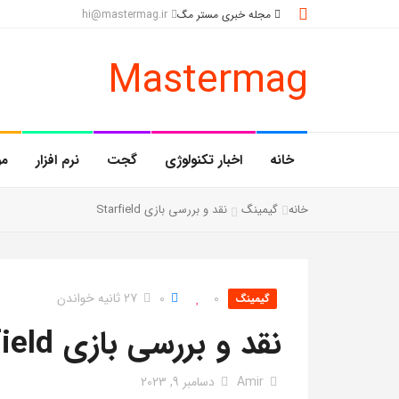
مجله خبری مستر مگ
hi@mastermag.ir
Mastermag
خانه
اخبار تکنولوژی
گجت
نرم افزار
مو
خانه
گیمینگ
نقد و بررسی بازی Starfield
0
0
27 ثانیه خواندن
گیمینگ
نقد و بررسی بازی Starfield
Amir
دسامبر 9, 2023