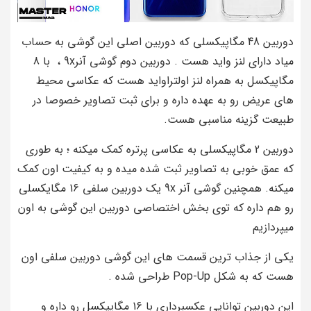
دوربین 48 مگاپیکسلی که دوربین اصلی این گوشی به حساب
میاد دارای لنز واید هست . دوربین دوم گوشی آنر9x ، با 8
مگاپیکسل به همراه لنز اولتراواید هست که عکاسی محیط
های عریض رو به عهده داره و برای ثبت تصاویر خصوصا در
طبیعت گزینه مناسبی هست.
دوربین 2 مگاپیکسلی به عکاسی پرتره کمک میکنه ؛ به طوری
که عمق خوبی به تصاویر ثبت شده میده و به کیفیت اون کمک
میکنه. همچنین گوشی آنر 9x یک دوربین سلفی 16 مگایکسلی
رو هم داره که توی بخش اختصاصی دوربین این گوشی به اون
میپردازیم
یکی از جذاب ترین قسمت های این گوشی دوربین سلفی اون
هست که به شکل Pop-Up طراحی شده .
این دوربین توانایی عکسبرداری با 16 مگاپیکسل رو داره و