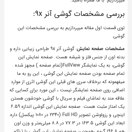
میپردازیم. با ما همراه باشید.
بررسی مشخصات گوشی آنر 9x:
توی قسمت اول مقاله میپردازیم به بررسی مشخصات این
گوشی.
مشخصات صفحه نمایش
: گوشی آنر 9x طراحی زیبایی داره و
بدنه‌ اون از جنس فلز و شیشه هست. صفحه نمایش این
گوشی، به یک نمایشگر FullView(تمام صفحه ) مجهز شده .
تمام صفحه بودن صفحه نمایش این گوشی ، این رو به ما
میفهمونه که برخلاف سری های قبلی این گوشی اثری از موارد
اضافی روی صفحه نمایشگر نیست ، این مورد برای کسایی که
علاقه مند به تماشای فیلم و سریال با گوشی خودشون هستن
یک امتاز مثبت هست. صفجه نمایش این گوشی اندازه 6.59
اینچی و رزولوشن تصویر Full HD (2340 در 1080 پیکسل) داره.
ابعاد این گوشی 163.5 در 77.3 در 8.8 میلی‌متر و وزن اون
هم 196.8 گرمه ،همچنین صفحه نمایش این گوشی با تراکم