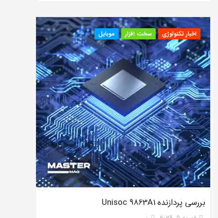
اخبار تکنولوژی
سخت افزار
موبایل
بررسی پردازنده Unisoc 9863A1
فوریه 5, 2026
0