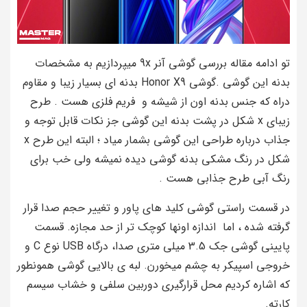
تو ادامه مقاله بررسی گوشی آنر 9x میپردازیم به مشخصات
بدنه این گوشی .گوشی Honor X9 بدنه‌ ای بسیار زیبا و مقاوم
دراه که جنس بدنه اون از شیشه و فریم فلزی هست . طرح
زیبای x شکل در پشت بدنه این گوشی جز نکات قابل توجه و
جذاب درباره طراحی این گوشی بشمار میاد ؛ البته این طرح x
شکل در رنگ مشکی بدنه گوشی دیده نمیشه ولی خب برای
رنگ آبی طرح جذابی هست .
در قسمت راستی گوشی کلید های پاور و تغییر حجم صدا قرار
گرفته شده ، اما اندازه اونها کوچک تر از حد مجازه. قسمت
پایینی گوشی جک 3.5 میلی‌ متری صدا، درگاه USB نوع C و
خروجی اسپیکر به چشم میخورن. لبه‌ ی بالایی گوشی همونطور
که اشاره کردیم محل قرارگیری دوربین سلفی و خشاب سیسم
کارته.