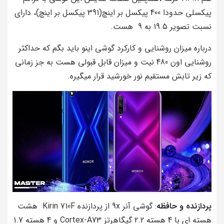
پیکسلی حدودا 400 پیکسل بر اینچ(391 پیکسل بر اینچ)، دارای
نسبت تصویر 19.5 به 9 هست.
درباره میزان روشنایی و کارکرد گوشی اینو باید بگم که حداکثر
روشنایی اون 480 نیت و میزان قابل قبولی هست به جز زمانی
که زیر تابش مستقیم نور خورشید قرار میگیره.
پردازنده و حافظه
: گوشی آنر 9x از پردازنده Kirin 710F هشت
هسته‌ ای با 4 هسته 2.2 گیگاهرتز Cortex-A73 و 4 هسته 1.7