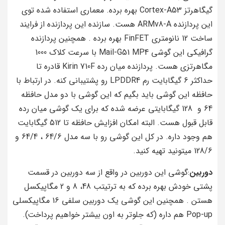
گیگاهرتز Cortex-A53 بهره برده. معماری استفاده شده توی
این پردازنده ARMv8-A هست. سازنده این پردازنده از فرایند
ساخت 12 نانومتری FinFET بهره برده . همچنین پردازنده
گرافیکی این گوشی Mail-G51 MP4 با سرعت کلاک 1000
مگاهرتزی هست. پردازنده میان رده Kirin 710F قادره تا
حداکثر 6 گیگابایت رم LPDDR4 رو پشتیبانی کنه. در ارتباط با
حافظه این گوشی باید بگیم که این گوشی با دو مدل حافظه
64 و 128 گیگابایتی عرضه شده که برای یک گوشی میان رده
قابل قبول هست. البته امکان افزایش حافظه تا 512 گیگابایت
هم وجود داره. در کل این گوشی رو با سه مدل 64/6 ، 64/4 و
128/6 میتونید تهیه کنید.
دوربین
:گوشی این دوربین در واقع از سه دوربین در قسمت
پشتی خودش بهره برده که به ترتیتب 48، 8 و 2 مگاپیکسل
هستن . همچنین این گوشی یک دوربین سلفی 16 مگاپیکسلی
Pop-up هم داره (که جلوتر به اون بیشتر خواهیم پرداخت).