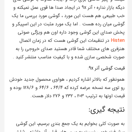
دیگه بازار نداره ؛ آنر 9x در ایجاد صدا ها قوی عمل نمیکنه و
خب طبیعی هم هست این مورد ، گوشی مورد بررسی ما یک
گوشی میان رده هست . اما یک مورد مثبت در این اسپیکر و
پخش صدای این گوشی وجود داره اون هم ویژگی صوتی
Histen
در تنظیمات این گوشی هست که در زمان اتصال
هنزفری های مختلف شما قادر هستید صدای خروجی را به
صورت شخصی سازی شده و با کیفیت مناسب منتشر کنید .
قیمت گوشی آنر 9x:
همونطور که بالاتر اشاره کردیم ، هواوی محصول جدید خودش
رو توی سه نسخه عرضه کرده که 64/4 ، 64/6 و 128/6 بوده و
قیمت اونها به ترتیب 203 ، 232 و 276 دلار هست.
نتیجه گیری:
به صورت کلی بخوایم به یک جمع بندی برسیم، این گوشی
پیشرفت خوبی نسبت به سری های قبلی آنر داشته . شارژ