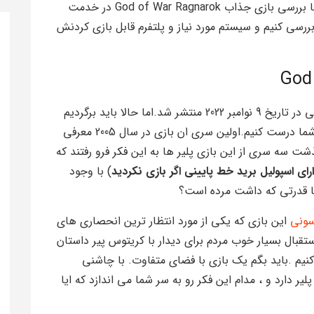
.با سلام خدمت همه ی همراهان مسترمگ امروز با بررسی بازی جذاب God of War Ragnarok در خدمت
بررسی کنیم و سیستم مورد نیاز و پلتفرم قابل بازی کردنش
رگناراک اخرین سری گاد اف وار هستش که به تازگی در تاریخ 9 نوامبر 2022 منتشر شد.اما حالا باید برگردیم
به اولین نسخه ی این بازی تا درک بهتری را برای شما درست کنیم.اولین سری ان بازی در سال 2005 معرفی
شت سه سری از این بازی پلیر ها به این فکر فرو رفتند که
رای اسپولیل برید خط پایینی اگر بازی نکردید
) با وجود
با قدرتی که داشت مرده است؟
ونی
این بازی که یکی از مورد انتظار ترین انحصاری های
کرد. و با استقبال بسیار خوب مردم برای دیدار با کریتوس پیر داستان
نیم .باید بگم یک بازی با فضای متفاوت. با چاشنی
 دارد و ، مدام این فکر رو به سر شما می اندازد که ایا