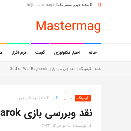
مجله خبری مستر مگ
hi@mastermag.ir
Mastermag
خانه
اخبار تکنولوژی
گجت
نرم افزار
مو
خانه
گیمینگ
نقد وبررسی بازی God of War Ragnarok
0
0
50 ثانیه خواندن
گیمینگ
نقد وبررسی بازی God Of War Ragnarok
نویسنده
نوامبر 12, 2023