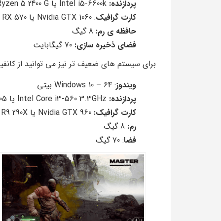
پردازنده:
Intel i5-6600k یا AMD Ryzen 5 2400 G
کارت گرافیک
: Nvidia GTX 1060 یا AMD RX 570
حافظه ی رم:
8 گیگ
فضای ذخیره سازی:
70 گیگابایت
برای سیستم های ضعیف تر نیز می توانید از کانفیگ
ویندوز
: Windows 10 – 64 بیتی
پردازنده:
Intel Core i3-560 3.3GHz یا AMD Phenom II X4 805
کارت گرافیک:
Nvidia GTX 960 یا AMD R9 290X
رم:
8 گیگ
فضا
: 70 گیگ