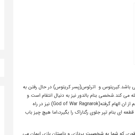
ی باشد.کیریتوس و اترئوس(پسر کریتوس) در حال رفتن به
له می کند.شخصی بنام بالدور نیز به دنیال انتقام است.و
اما خطری بزرگ بنام رگناراک که اسم همین بازی هم از ان الهام گرفته(God of War Ragnarok) نیز در راه
ه ای بنام تیِر جلوی رگناراک را بگیرد،اما هیچ چیز باب
وری که شما به شخصیت پردازی و داستان بازی ایمان می