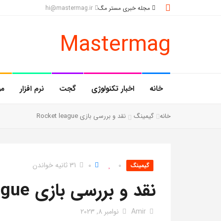
مجله خبری مستر مگ
hi@mastermag.ir
Mastermag
خانه
اخبار تکنولوژی
گجت
نرم افزار
مو
خانه
گیمینگ
نقد و بررسی بازی Rocket league
0
0
31 ثانیه خواندن
گیمینگ
نقد و بررسی بازی Rocket League
Amir
نوامبر 8, 2023