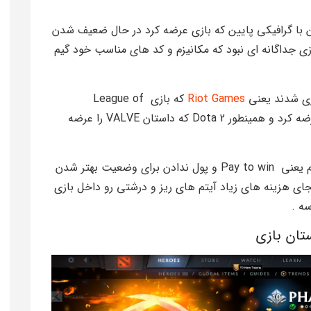
ای گرون و خفن با گرافیکی پایین که بازی عرضه کرد در حال ضعیف شدن
ازی جداگانه ای نبود که مکانیزم و کد های مناسب خود گیم
زی شدند یعنی
Riot Games
که بازی League of
Legends رو با کیفیت مناسب در آسیای شرقی عرضه کرد و همینطور Dota 2 که داستان VALVE را عرضه
البته این بازی با نداشتن حرکت شرکت های محترم یعنی Pay to win و پول ندادن برای وضعیت بهتر شدن
جای هزینه های زیاد آیتم های ریز و درشتی رو داخل بازی
ه .
تان بازی