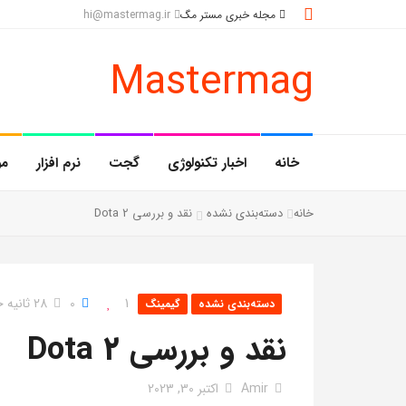
مجله خبری مستر مگ
hi@mastermag.ir
Mastermag
خانه
اخبار تکنولوژی
گجت
نرم افزار
مو
خانه
دسته‌بندی نشده
نقد و بررسی Dota 2
1
0
28 ثانیه خواندن
دسته‌بندی نشده
گیمینگ
نقد و بررسی Dota 2
Amir
اکتبر 30, 2023