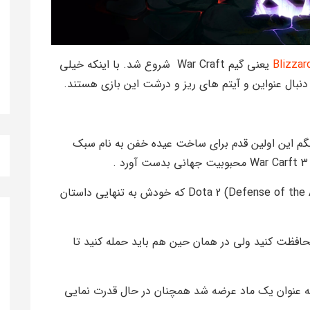
Blizzar
یعنی گیم War Craft شروع شد. با اینکه خیلی
ه دنبال عنواین و آیتم های ریز و درشت این بازی هستند.
.!و باید بگم این اولین قدم برای ساخت عیده خفن به نام سبک
که البته بین این مادها گیم خفنی به نام Dota 2 (Defense of the Ancient) که خودش به تنهایی داستان
محافظت کنید ولی در همان حین هم باید حمله کنید تا
ا در نسخه اولیه خود که در سال 2007 تا 2013 به عنوان یک ماد عرضه شد همچنان در حال قدرت نمایی