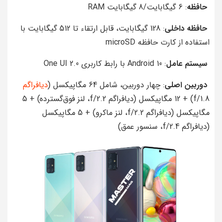
حافظه
: 6 گیگابایت/8 گیگابایت RAM
حافظه داخلی
: 128 گیگابایت، قابل ارتقاء تا 512 گیگابایت با
استفاده از کارت حافظه microSD
سیستم عامل
: Android 10 با رابط کاربری One UI 2.0
دوربین اصلی
: چهار دوربین، شامل 64 مگاپیکسل (
دیافراگم
f/1.8) + 12 مگاپیکسل (دیافراگم f/2.2، لنز فوق‌گسترده) + 5
مگاپیکسل (دیافراگم f/2.2، لنز ماکرو) + 5 مگاپیکسل
(دیافراگم f/2.4، سنسور عمق)