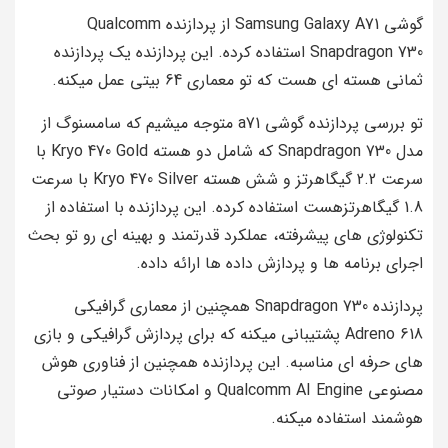
گوشی Samsung Galaxy A71 از پردازنده Qualcomm
Snapdragon 730 استفاده کرده. این پردازنده یک پردازنده
ثمانی هسته‌ ای هست که تو معماری 64 بیتی عمل میکنه.
تو بررسی پردازنده گوشی a71 متوجه میشیم که سامسنوگ از
مدل Snapdragon 730 که شامل دو هسته Kryo 470 Gold با
سرعت 2.2 گیگاهرتز و شش هسته Kryo 470 Silver با سرعت
1.8 گیگاهرتزهست استفاده کرده. این پردازنده با استفاده از
تکنولوژی‌ های پیشرفته، عملکرد قدرتمند و بهینه‌ ای رو تو بحث
اجرای برنامه‌ ها و پردازش داده‌ ها ارائه داده.
پردازنده Snapdragon 730 همچنین از معماری گرافیکی
Adreno 618 پشتیبانی میکنه که برای پردازش گرافیکی و بازی‌
های حرفه‌ ای مناسبه. این پردازنده همچنین از فناوری هوش
مصنوعی Qualcomm AI Engine و امکانات دستیار صوتی
هوشمند استفاده میکنه.