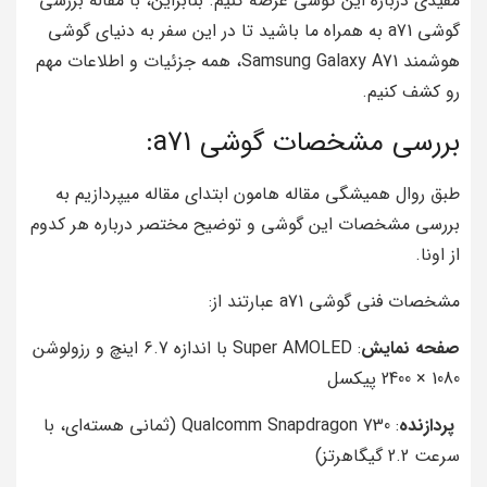
مفیدی درباره این گوشی عرضه کنیم. بنابراین، با مقاله بررسی
گوشی a71 به همراه ما باشید تا در این سفر به دنیای گوشی
هوشمند Samsung Galaxy A71، همه جزئیات و اطلاعات مهم
رو کشف کنیم.
بررسی مشخصات گوشی a71:
طبق روال همیشگی مقاله هامون ابتدای مقاله میپردازیم به
بررسی مشخصات این گوشی و توضیح مختصر درباره هر کدوم
از اونا.
مشخصات فنی گوشی a71 عبارتند از:
صفحه نمایش
: Super AMOLED با اندازه 6.7 اینچ و رزولوشن
1080 × 2400 پیکسل
پردازنده
: Qualcomm Snapdragon 730 (ثمانی هسته‌ای، با
سرعت 2.2 گیگاهرتز)