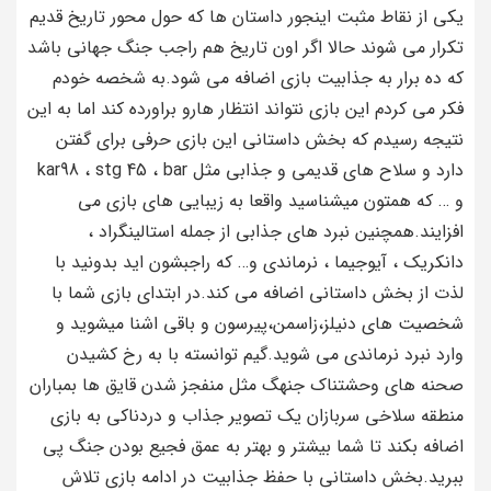
یکی از نقاط مثبت اینجور داستان ها که حول محور تاریخ قدیم
تکرار می شوند حالا اگر اون تاریخ هم راجب جنگ جهانی باشد
که ده برار به جذابیت بازی اضافه می شود.به شخصه خودم
فکر می کردم این بازی نتواند انتظار هارو براورده کند اما به این
نتیجه رسیدم که بخش داستانی این بازی حرفی برای گفتن
دارد و سلاح های قدیمی و جذابی مثل kar98 ، stg 45 ، bar
و … که همتون میشناسید واقعا به زیبایی های بازی می
افزایند.همچنین نبرد های جذابی از جمله استالینگراد ،
دانکریک ، آیوجیما ، نرماندی و… که راجبشون اید بدونید با
لذت از بخش داستانی اضافه می کند.در ابتدای بازی شما با
شخصیت های دنیلز،زاسمن،پیرسون و باقی اشنا میشوید و
وارد نبرد نرماندی می شوید.گیم توانسته با به رخ کشیدن
صحنه های وحشتناک جنهگ مثل منفجز شدن قایق ها بمباران
منطقه سلاخی سربازان یک تصویر جذاب و دردناکی به بازی
اضافه بکند تا شما بیشتر و بهتر به عمق فجیع بودن جنگ پی
ببرید.بخش داستانی با حفظ جذابیت در ادامه بازی تلاش