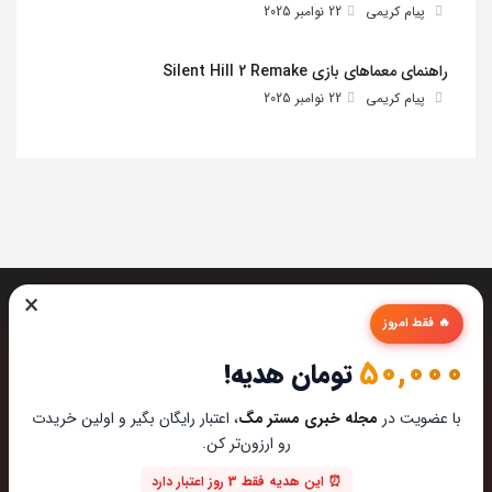
پیام کریمی
22 نوامبر 2025
راهنمای معماهای بازی Silent Hill 2 Remake
پیام کریمی
22 نوامبر 2025
×
🔥 فقط امروز
50,000
تومان هدیه!
تیم مستر مگ تمام تلاشش رو میکنه تا بهترین تخصصی ترین و
با عضویت در
مجله خبری مستر مگ
، اعتبار رایگان بگیر و اولین خریدت
به روز ترین مطالب رو برای عاشقان تکنولوژی اماده کنه از این که
رو ارزون‌تر کن.
مارو در دنیای زیبای تکنولوژی همراهی میکنین خوشحالیم.
⏰ این هدیه فقط 3 روز اعتبار دارد