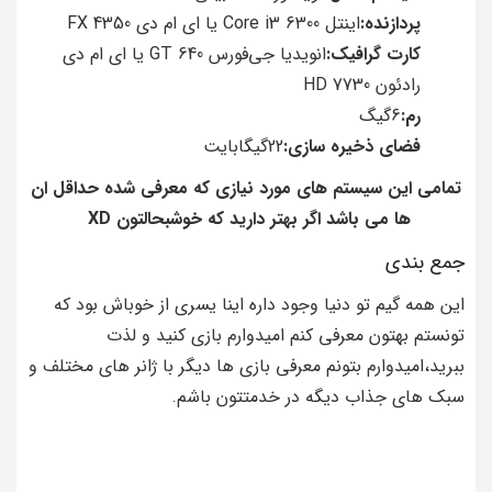
پردازنده:
اینتل Core i3 6300 یا ای ام دی FX 4350
کارت گرافیک:
انویدیا جی‌فورس GT 640 یا ای ام دی
رادئون HD 7730
رم:
6گیگ
فضای ذخیره سازی:
22گیگابایت
تمامی این سیستم های مورد نیازی که معرفی شده حداقل ان
ها می باشد اگر بهتر دارید که خوشبحالتون XD
جمع بندی
این همه گیم تو دنیا وجود داره اینا یسری از خوباش بود که
تونستم بهتون معرفی کنم امیدوارم بازی کنید و لذت
ببرید،امیدوارم بتونم معرفی بازی ها دیگر با ژانر های مختلف و
سبک های جذاب دیگه در خدمتتون باشم.