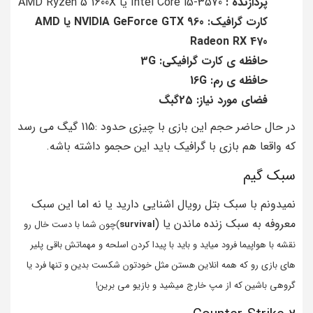
پردازنده :
Intel Core i5-3570 یا AMD Ryzen 5 1600X
کارت گرافیک: NVIDIA GeForce GTX 960 یا AMD
Radeon RX 470
حافظه ی کارت گرافیکی: 3G
حافظه ی رم: 16G
فضای مورد نیاز: 25گبگ
در حال حاضر حجم این بازی با چیزی حدود :115 گیگ می رسد
که واقعا هم بازی با گرافیک باید این حجمو داشته باشه.
سبک گیم
نمیدونم با سبک بتل رویال اشنایی دارید یا نه اما این سبک
معروفه به سبک زنده ماندن یا (
survival
)چون شما با دست خال رو
نقشه با هواپیما فرود میاید و باید با پیدا کردن اسلحه و مهماتش باقی پلیر
های بازی رو که همه انلاین هستن مثل خودتون شکست بدین و تنها فرد یا
گروهی باشین که از مپ خارج میشید و بازیو می برین!