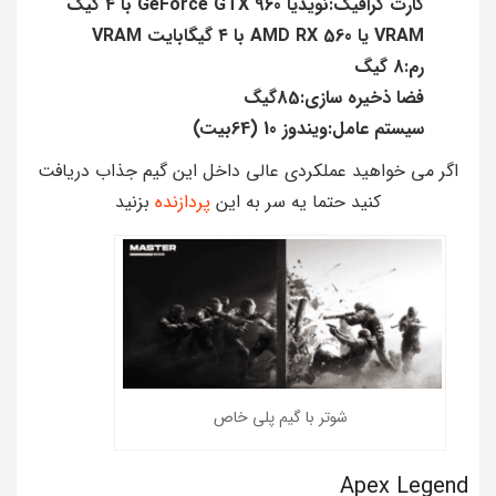
کارت گرافیک:نویدیا GeForce GTX 960 با ۴ گیگ
VRAM یا AMD RX 560 با ۴ گیگابایت VRAM
رم:8 گیگ
فضا ذخیره سازی:85گیگ
سیستم عامل:ویندوز 10 (64بیت)
اگر می خواهید عملکردی عالی داخل این گیم جذاب دریافت
کنید حتما یه سر به این
پردازنده
بزنید
شوتر با گیم پلی خاص
Apex Legend