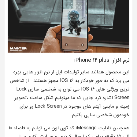
نرم افزار iPhone 14 plus
این محصول همانند سایر تولیدات اپل از نرم افزار هایی بهره
می برد که به طور خودکار به IOS 16 مجهز هستند . از شاخص
ترین ویژگی های IOS 16 می توان به شخصی سازی Lock
Screen اشاره کرد جایی که ما میتونیم شکل ساعت ،تصویر
زمینه و مابقی آیتم های موجود در Lock Screen رو برای
خودمون شخصی سازی بکنیم.
همچنین قابلیت iMessage که توی اون می تونیم به فاصله 10
الی 15 دقیقه پیامی که ارسال کردیم رو ویرایش کنیم و یا