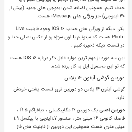
حذف کنیم. همچنین اضافه شدن ایموجی های جدید (بیش از
30 ایموجی) جز ویژگی های iMessage هست.
یکی دیگه از ویژگی های جذاب IOS 16 وجود قابلیت Live
Photo هست که میتونیم با اون سوژه رو از عکس اصلی جدا و
در قسمت دیگه ذخیره کنیم .
این سه مورد از مهم ترین موارد قابل دکر درباره IOS 16 هست
که تو این محصول اپل به کار برده شده.
دوربین گوشی آیفون 14 پلاس:
گوشی آیفون 14 پلاس دو دوربین توی قسمت پشتی خودش
داره.
دوربین اصلی
یک دوربین 12 مگاپیکسلی ، دیافراگم f1.5 ،
فاصله کانونی 26 میلی متر ، سنسور 1.7اینچی با پیکسل 1.9
میلی متری هست همچنین این دوربین از قابلیت های فاز