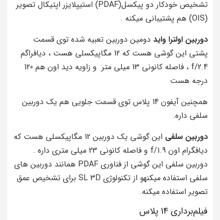
تشخیص خودکار دو پیکسل(PDAF) استیپلایزر اپتیکال تصویر
(OIS) هم پشتیبانی میکنه .
دوربین اولترا واید
دومین دوربین تعبیه شده توی قسمت
پشتی این گوشی هست که 12 مگاپیکسلی هست ، دیافراگم
f/2.4 ، فاصله کانونی 13 میلی متر و زاویه دید اون هم 120
درجه هست
همچنین آیفون 14 پلاس توی قسمت جلویی هم یک دوربین
سلفی داره.
دوربین سلفی
این گوشی یک دوربین 12 مگاپیکسلی هست که
دیافگرام اون f/1.9 و فاصله کانونی 23 میلی متری داره .
دوربین سلفی این گوشی از فناوری PDAF همانند دوربین های
سلفی استفاده میکنهو از تکنولوژی SL 3D برای تشخیص عمق
تصویر استفاده میکنه.
فیلم‌برداری 14 پلاس