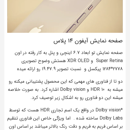
صفحه نمایش آیفون 14 پلاس
صفحه نمایش تو ابعاد 6.7 اینچی و پنل به کار رفته در اون
Super Retina و XDR OLED هستش وضوح تصویری
2778*1284 پیکسل و نسبت تصویر 19.47.9 رو ارائه میده
دو تا از فناوری های مهمی که این محصول پشتیبانی میکنه رو
میشه به HDR 10 و Dolby vision اشاره کرد. به صورت خلاصه
میشه این دو فناوری رو به اشکال زیر توصیف کرد.
*Dolby vision در واقع یک اسم تجاری HDR هست که توسط
Dolby Labs ساخته شده . اما ویژگی خاص این فناوری تنظیم
بر اساس فریم به فریم و دقت رنگ بالاتر میباشد بر اساس اون