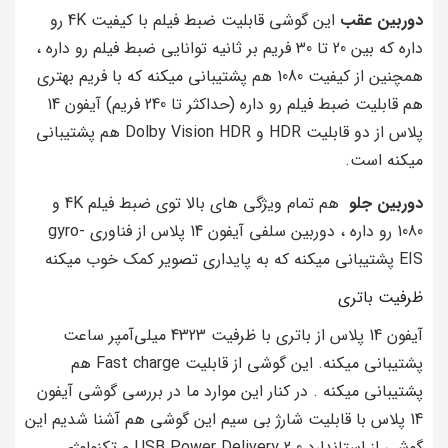
دوربین عقب
این گوشی قابلیت ضبط فیلم با کیفیت 4K رو
داره که بین 20 تا 30 فریم بر ثانیه توانایی ضبط فیلم رو داره ،
همچنین از کیفیت 1080 هم پشتیبانی میکنه که با فریم بهتری
هم قابلیت ضبط فیلم رو داره (حداکثر تا 240 فریم) آیفون 14
پلاس از دو قابلیت HDR و Dolby Vision HDR هم پشتیبانی
میکنه است.
دوربین جلو
هم تمام ویژگی های بالا توی ضبط فیلم 4K و
1080 رو داره ، دوربین سلفی آیفون 14 پلاس از فناوری gyro-
EIS پشتیبانی میکنه که به پایداری تصویر کمک خوب میکنه
ظرفیت باتری
آیفون 14 پلاس از باتری با ظرفیت 4323 میلی‌آمپر ساعت
پشتیبانی میکنه. این گوشی از قابلیت Fast charge هم
پشتیبانی میکنه . در کنار این موارد ما در بررسی گوشی آیفون
14 پلاس با قابلیت شارژ بی سیم این گوشی هم آشنا شدیم این
گوشی از استاندارد USB Power Delivery 2.0 و تکنولوژی