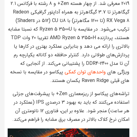
2019 معرفی شد. از چهار هسته Zen+ و 8 رشته با فرکانس 2.1
گیگاهرتز تا 3.7 گیگاهرتز به همراه آداپتور گرافیکی Radeon
RX Vega 8 (تا 1200 مگاهرتز) با 8تا CU (512 در Shaders)
ترکیب می‌شود. در مقایسه با Ryzen 5 3500U که نسبتا مشابه
هستند، پردازنده AMD Ryzen 5 3550H تقریبا 20 وات TDP
بالاتری را ارائه می دهد و بنابراین عملکرد بهتری در کارها یا
پردازش‌های طولانی دارد. کنترلر حافظه دو کاناله یکپارچه رم
آن تا مدل DDR4-2400 را پشتیبانی می‌کند. از آنجایی که
ویژگی های
واحدهای توان کمکی
پیکاسو در مقایسه با نسخه
های قبلی Raven Ridge یکسان هستند.
تراشه‌های پیکاسو از ریزمعماری Zen+ با پیشرفت‌های جزئی
استفاده می‌کنند که باید به بهبود 3 درصدی IPS (عملکرد در
هر ساعت) منجر شود. علاوه بر این، فناوری 12 نانومتری آن
امکان نرخ کلاک بالاتر در مصرف برق مشابه را فراهم می‌کند.