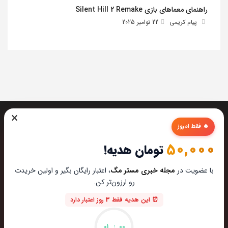
راهنمای معماهای بازی Silent Hill 2 Remake
پیام کریمی
22 نوامبر 2025
×
🔥 فقط امروز
50,000
تومان هدیه!
تیم مستر مگ تمام تلاشش رو میکنه تا بهترین تخصصی ترین و
با عضویت در
مجله خبری مستر مگ
، اعتبار رایگان بگیر و اولین خریدت
به روز ترین مطالب رو برای عاشقان تکنولوژی اماده کنه از این که
رو ارزون‌تر کن.
مارو در دنیای زیبای تکنولوژی همراهی میکنین خوشحالیم.
⏰ این هدیه فقط 3 روز اعتبار دارد
ایمیل : hi@mastermag.ir
اعتبار: با افتخار یک استارتاپ دانشجویی هستیم
01
:
00