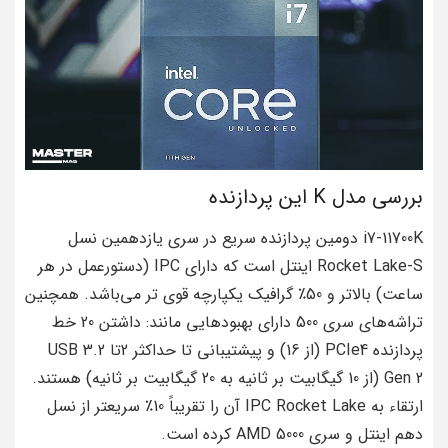
بررسی مدل K این پردازنده
i7-11700K دومین پردازنده سریع در سری یازدهمین نسل
Rocket Lake-S اینتل است که دارای IPC (دستورعمل در هر
ساعت) بالاتر و 50٪ گرافیک یکپارچه قوی تر می‌باشد. همچنین
تراشه‌های سری 500 دارای بهبودهایی مانند: داشتن 20 خط
پردازنده PCIe4 (از 16) و پیشتیبانی تا حداکثر 2تا USB 3.2
Gen 2 (از 10 گیگابیت بر ثانیه به 20 گیگابیت بر ثانیه) هستند.
ارتقاء به IPC Rocket Lake آن را تقریباً 10٪ سریعتر از نسل
دهم اینتل و سری 5000 AMD کرده است.