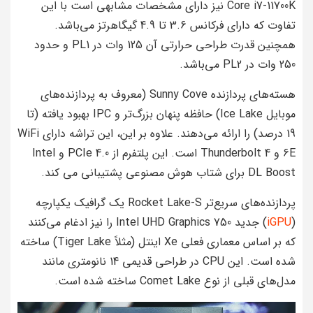
Core i7-11700K نیز دارای مشخصات مشابهی است با این
تفاوت که دارای فرکانس 3.6 تا 4.9 گیگاهرتز می‌باشد.
همچنین قدرت طراحی حرارتی آن 125 وات در PL1 و حدود
250 وات در PL2 می‌باشد.
هسته‌های پردازنده Sunny Cove (معروف به پردازنده‌های
موبایل Ice Lake) حافظه پنهان بزرگ‌تر و IPC بهبود یافته (تا
19 درصد) را ارائه می‌دهند. علاوه بر این، این تراشه دارای WiFi
6E و Thunderbolt 4 است. این پلتفرم از PCIe 4.0 و Intel
DL Boost برای شتاب هوش مصنوعی پشتیبانی می کند.
پردازنده‌های سریع‌تر Rocket Lake-S یک گرافیک یکپارچه
(
iGPU
) جدید Intel UHD Graphics 750 را نیز ادغام می‌کنند
که بر اساس معماری فعلی Xe اینتل (مثلاً Tiger Lake) ساخته
شده است. این CPU در طراحی قدیمی 14 نانومتری مانند
مدل‌های قبلی از نوع Comet Lake ساخته شده است.