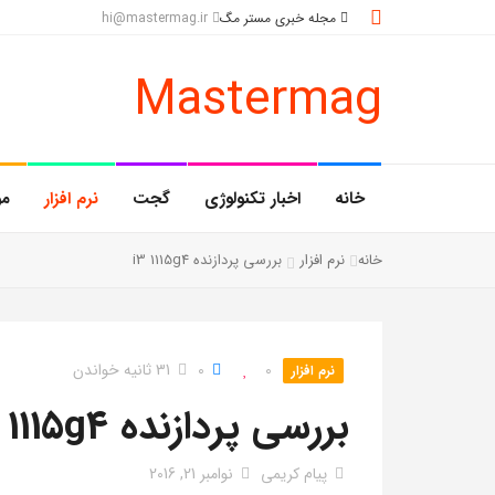
مجله خبری مستر مگ
hi@mastermag.ir
Mastermag
خانه
اخبار تکنولوژی
گجت
نرم افزار
مو
خانه
نرم افزار
بررسی پردازنده i3 1115g4
0
0
31 ثانیه خواندن
نرم افزار
بررسی پردازنده I3 1115g4
پیام کریمی
نوامبر 21, 2016