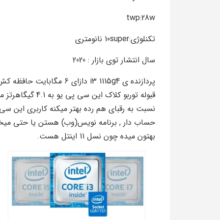
twp:28w
تکنلوژی:10super نانومتری
سال انتشار توی بازار : 2020
پردازنده ی i3 1115g4 دازای
قبوله توربو کلاک 
نسبت به رقبای هم رده بهتر میکنه کاربری این س
حساب دار , برنامه نویس(وب) هستن یا حتی میخوا
بهتون میده چون نسل 11 اینتل هست.