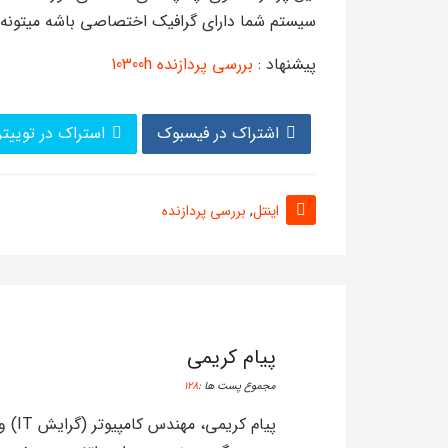
سیستم شما دارای گرافیک اختصاصی باشه میتونه با 
پیشنهاد :
بررسی پردازنده 10300h
اشتراک در فیسبوک
استراک در توییتر
اینتل
,
بررسی پردازنده
پیام کریمی
مجموع پست ها :
128
پیام