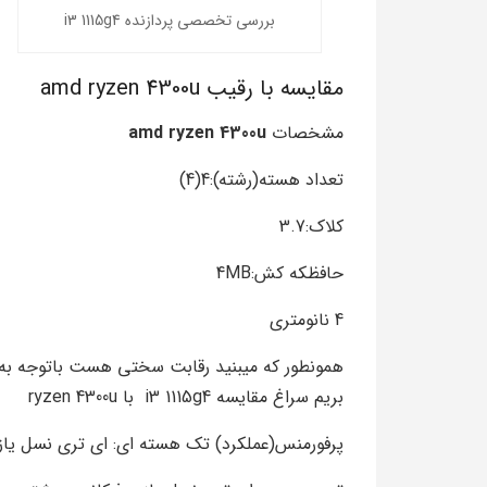
بررسی تخصصی پردازنده i3 1115g4
مقایسه با رقیب amd ryzen 4300u
مشخصات
amd ryzen 4300u
تعداد هسته(رشته):4(4)
کلاک:3.7
حافظکه کش:4MB
4 نانومتری
همونطور که میبنید رقابت سختی هست باتوجه به
بریم سراغ مقایسه i3 1115g4 با ryzen 4300u
پرفورمنس(عملکرد) تک هسته ای: ای تری نسل یازده 40 درصد عمل کرد بهتری 