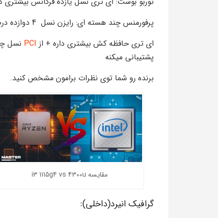
توربو بوست: ای تری نسل یازده فرکانس بیشتری داره 4.1 s
پرفورمنس چند هسته ای: رایزن نسل 4 دوازده درصد عمل کرد بهتری داره
ای تری حافظه کش بیشتری داره + از
PCI
پشتیبانی میکنه
برنده رو شما توی نظرات برامون مشخص کنید.
مقایسه i3 1115g4 vs 4300u
گرافیک انیرد(داخلی):