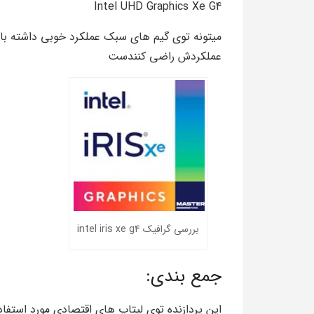
Intel UHD Graphics Xe G4
میتونه توی گیم های سبک عملکرد خوبی داشته باشه 
عملکردش راضی کنندست
بررسی گرافیک intel iris xe g4
جمع بندی:
این پردازنده توی لپتاپ های اقتصادی مورد استفاده