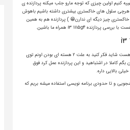
هییه کنیم اولین چیزی که توجه مارو جلب میکنه پردازنده ی
ا هرچی سلول های خاکستری بیشتری داشته باشیم باهوش
خاکستری چیز دیگه ای ندارن😁 ) پردازنده هم به همین
نده i3 1115g4 همراه ما باشین.
این پردازنده ی اقتصادی دارای 2 هسته و 4 رشته هست شاید فکر کنید به علت 2 هسته ای بودن اونم توی
بهتون بگم کاملا در اشتباهید و این پردازنده عمل کرد فوق
یلی بالایی داره.
نشجویی و تا حدودی برنامه نویسی استفاده میشه بریم که