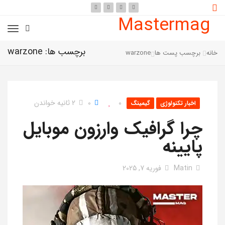
Mastermag
برچسب ها: warzone
خانه
برچسب پست ها
warzone
0
0
2 ثانیه خواندن
اخبار تکنولوژی
گیمینگ
چرا گرافیک وارزون موبایل
پایینه
Matin
فوریه 7, 2025