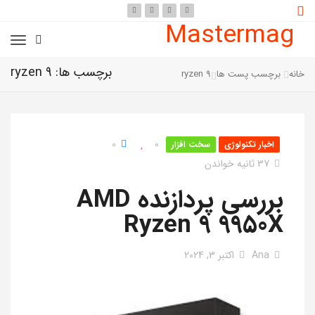
Mastermag
برچسب ها: ryzen 9
خانه
برچسب پست ها
ryzen 9
0
0
اخبار تکنولوژی
سخت افزار
37 ثانیه خواندن
بررسی پردازنده AMD
Ryzen 9 9950X
Ana
اکتبر 3, 2024