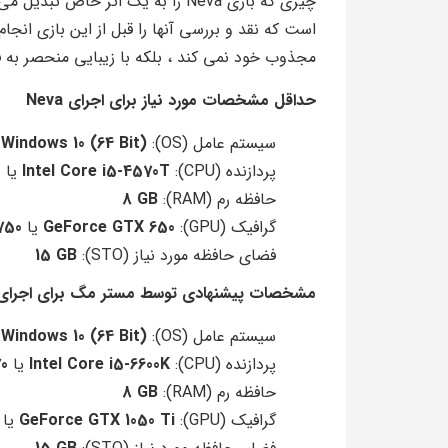
چیزی که بازی Neva را به یک اثر خا
مجذوب خود نمی کند ، بلکه با زیبایی منحصر به فر
حداقل مشخصات مورد نیاز برای اجرای Neva
سیستم عامل (OS):
(Windows 10 (64 Bit
پردازنده (CPU):
Intel Core i5-4570T
یا
0
حافظه رم (RAM):
8 GB
گرافیک (GPU):
GeForce GTX 650
یا
750
فضای حافظه مورد نیاز (STO):
15 GB
مشخصات پیشنهادی توسط مستر مگ برای اجرای eva
سیستم عامل (OS):
(Windows 10 (64 Bit
پردازنده (CPU):
Intel Core i5-6600K
یا
0
حافظه رم (RAM):
8 GB
گرافیک (GPU):
GeForce GTX 1050 Ti
یا