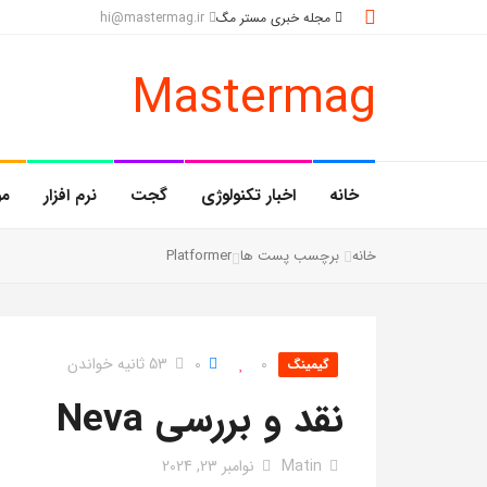
مجله خبری مستر مگ
hi@mastermag.ir
Mastermag
خانه
اخبار تکنولوژی
گجت
نرم افزار
مو
خانه
برچسب پست ها
Platformer
0
0
53 ثانیه خواندن
گیمینگ
نقد و بررسی Neva
Matin
نوامبر 23, 2024