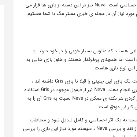
، اما تجربه ی آنها ، یک تجربه ی به یادماندنی و احساسی است. Neva نیز در این دسته از بازی ها قرار می
ررسی Neva و معرفی سیستم مورد نیاز آن در مجله ی خبری مستر مگ با شما هستیم.
ی هستند که عناوین بسیار خوبی را در خود دارند. با
ه است اما همچنان پرطرفدار هستند و هنوز بازی هایی به
کارکنان شرکت Nomada Studio که تجربه ی ساخت یک بازی این چنینی را قبلا با بازی Gris داشته اند ،
خوب می دانستند که برای ساخت این بازی چه کاری انجام دهند. Neva نیز از فرمول موجود در Gris استفاده
می کند. Nomada Studio تلاش می کند تا با بهتر کردن هر نکته ی ممکن در Neva نسبت به Gris آن را به
ن کار نیز موفق است.
ه ی امروز خواهیم دید که چگونه Neva توانسته به یک اثر احساسی و کامل تبدیل شود و مخاطب
خود را با داستان شنیدنی اش همراه کند. اما قبل از نقد و بررسی Neva ، سیستم مورد نیاز این بازی را بررسی