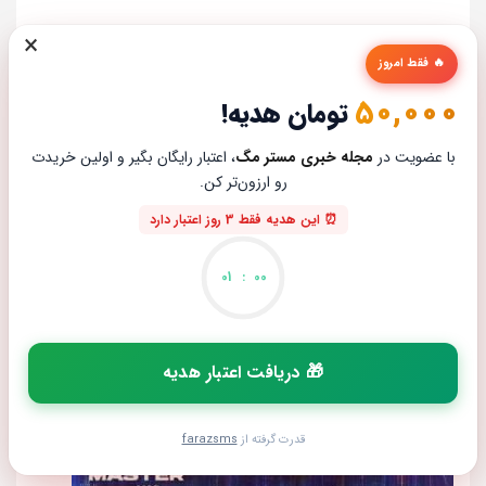
×
بررسی گوشی موبایل آنر 400
🔥 فقط امروز
محمد جواد صمدانی
ژوئن 17, 2026
50,000
تومان هدیه!
با عضویت در
مجله خبری مستر مگ
، اعتبار رایگان بگیر و اولین خریدت
رو ارزون‌تر کن.
⏰ این هدیه فقط 3 روز اعتبار دارد
01
:
00
🎁 دریافت اعتبار هدیه
قدرت گرفته از
farazsms