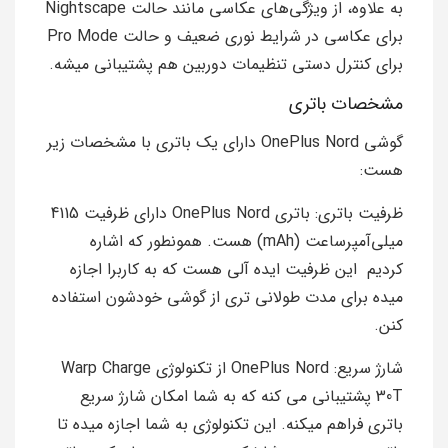
به علاوه، از ویژگی‌های عکاسی مانند حالت Nightscape
برای عکاسی در شرایط نوری ضعیف و حالت Pro Mode
برای کنترل دستی تنظیمات دوربین هم پشتیبانی میشه.
مشخصات باتری
گوشی OnePlus Nord دارای یک باتری با مشخصات زیر
هست:
ظرفیت باتری: باتری OnePlus Nord دارای ظرفیت 4115
میلی‌آمپرساعت (mAh) هست. همونطور که اشاره
کردیم این ظرفیت ایده آلی هست که به کاربرا اجازه
میده برای مدت طولانی‌ تری از گوشی خودشون استفاده
کنن.
شارژ سریع: OnePlus Nord از تکنولوژی Warp Charge
30T پشتیبانی می‌ کنه که به شما امکان شارژ سریع
باتری فراهم میکنه. این تکنولوژی به شما اجازه میده تا