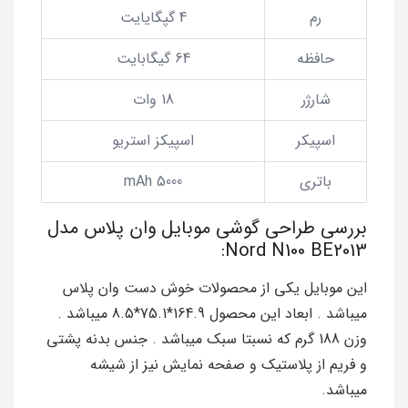
رم
4 گپگایایت
حافظه
64 گیگابایت
شارژر
18 وات
اسپیکر
اسپیکز استریو
باتری
5000 mAh
بررسی طراحی گوشی موبایل وان پلاس مدل
Nord N100 BE2013:
این موبایل یکی از محصولات خوش دست وان پلاس
میباشد . ابعاد این محصول 164.9*75.1*8.5 میباشد .
وزن 188 گرم که نسبتا سبک میباشد . جنس بدنه پشتی
و فریم از پلاستیک و صفحه نمایش نیز از شیشه
میباشد.