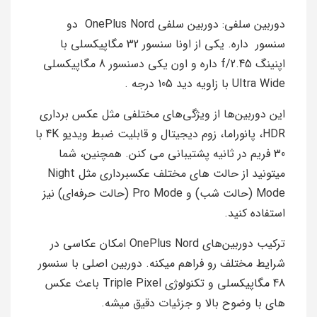
دوربین سلفی: دوربین سلفی OnePlus Nord دو
سنسور داره. یکی از اونا سنسور 32 مگاپیکسلی با
اپنینگ f/2.45 داره و اون یکی دسنسور 8 مگاپیکسلی
Ultra Wide با زاویه دید 105 درجه .
این دوربین‌ها از ویژگی‌های مختلفی مثل عکس‌ برداری
HDR، پانوراما، زوم دیجیتال و قابلیت ضبط ویدیو 4K با
30 فریم در ثانیه پشتیبانی می‌ کنن. همچنین، شما
میتونید از حالت‌ های مختلف عکسبرداری مثل Night
Mode (حالت شب) و Pro Mode (حالت حرفه‌ای) نیز
استفاده کنید.
ترکیب دوربین‌های OnePlus Nord امکان عکاسی در
شرایط مختلف رو فراهم میکنه. دوربین اصلی با سنسور
48 مگاپیکسلی و تکنولوژی Triple Pixel باعث عکس‌
های با وضوح بالا و جزئیات دقیق میشه.