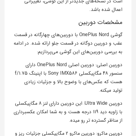
است در نسخه‌های جدیدتر از این گوشی، تغییراتی
اعمال شده باشد.
مشخصات دوربین
گوشی OnePlus Nord با دوربین‌های چهارگانه در قسمت
عقب و دوربین دوگانه در قسمت جلو ارائه شده. در ادامه
به بررسی دوربین‌های این گوشی می‌پردازیم:
دوربین اصلی: دوربین اصلی OnePlus Nord دارای
سنسور 48 مگاپیکسلی Sony IMX586 با اپنینگ f/1.75
هست که عکس‌های با وضوح بالا و جزئیات زیادی
تولید میکنه.
دوربین Ultra Wide: این دوربین دارای لنز 8 مگاپیکسلی
با زاویه دید 119 درجه هست و به شما امکان عکسبرداری
از مناظر گسترده‌ تر رو میده.
دوربین ماکرو: دوربین ماکرو 2 مگاپیکسلی جزئیات ریز و