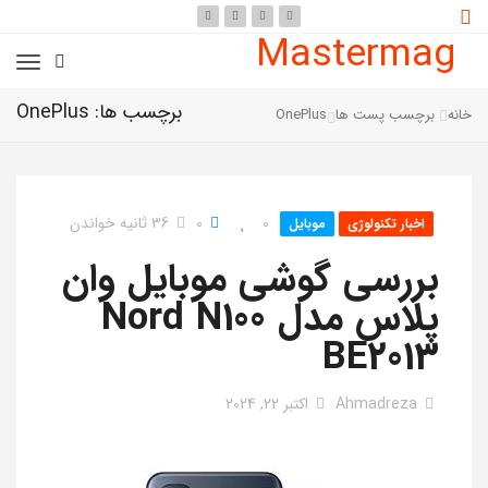
Mastermag
برچسب ها: OnePlus
خانه
برچسب پست ها
OnePlus
0
0
36 ثانیه خواندن
اخبار تکنولوژی
موبایل
بررسی گوشی موبایل وان
پلاس مدل Nord N100
BE2013
Ahmadreza
اکتبر 22, 2024