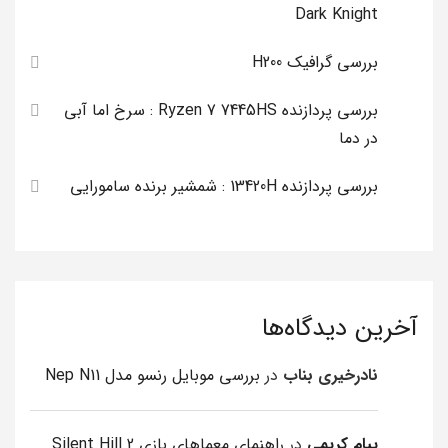
Dark Knight
بررسی گرافیک H200
بررسی پردازنده Ryzen 7 7445HS : سرخ اما آبی
در دما
بررسی پردازنده 13420H : شمشیر برنده سامورایی
آخرین دیدگاه‌ها
نادرخیری بناب
در
بررسی موبایل رنسو مدل Nep N11
پیام کریمی
در
راهنمای معماهای بازی Silent Hill 2