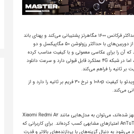
پردازنده Helio G36 از نوع حافظه LPDDR4X با حداکثر فرکانس ۱۶۰۰ مگاهرتز پشتیبانی می‌کند و پهنای باند
۱۳.۹ گیگابیت بر ثانیه دارد. همچنین این پردازنده از دوربین‌های با حداکثر رزولوشن ۵۰ مگاپیکسل و دو
تیبانی می‌کند که آن را برای عکاسی معمولی و با کیفیت مناسب کرده
است. این تراشه فاقد پشتیبانی از شبکه 5G است، اما در شبکه 4G عملکرد قابل قبولی دارد و سرعت دانلود
در بخش چندرسانه‌ای، این پردازنده قابلیت ضبط ویدئو با کیفیت 1080p و نرخ ۳۰ فریم بر ثانیه را دارد و از
در میان گوشی‌های اقتصادی که به Helio G36 مجهز شده‌اند، می‌توان به مدل‌هایی مانند Xiaomi Redmi A2
و Tecno Spark 20C اشاره کرد که در تست‌های AnTuTu امتیازهای مشابهی کسب کرده‌اند. برای کاربرانی که
ی‌شود به دنبال گزینه‌های با پردازنده‌های بالاتر و قدرت