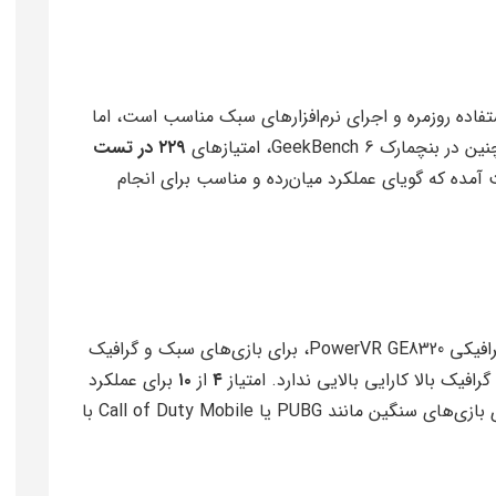
 نشان می‌دهد که Helio G36 برای استفاده روزمره و اجرای نرم‌افزارهای سبک مناسب است، اما
GeekBench 6، امتیازهای
۲۲۹ در تست
مده که گویای عملکرد میان‌رده و مناسب برای انجام
تراشه Helio G36 به دلیل برخورداری از پردازنده گرافیکی PowerVR GE8320، برای بازی‌های سبک و گرافیک
فیک بالا کارایی بالایی ندارد. امتیاز
۴
از
۱۰
برای عملکرد
گیمینگ آن بیانگر این واقعیت است که برای اجرای بازی‌های سنگین مانند PUBG یا Call of Duty Mobile با