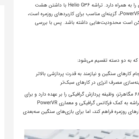
بهره می‌برد که عملکرد بهینه و مصرف انرژی پایینی را به همراه دارد. تراشه Helio G36 با داشتن هشت
هسته Cortex-A53 و پردازنده گرافیکی PowerVR GE8320، گزینه‌ای مناسب برای کاربردهای روزمره است،
ممکن است محدودیت‌هایی داشته باشد. پس با بررسی
ام کارهای سنگین و نیازمند به قدرت پردازشی بالاتر
نه‌سازی مصرف انرژی در کارهای سبک‌تر
پردازنده گرافیکی PowerVR GE8320 با فرکانس ۶۸۰ مگاهرتز، وظیفه پردازش گرافیکی را بر عهده دارد و برای
بازی‌های سبک و رابط کاربری مناسب است. این تراشه به کمک فرکانس گرافیکی و معماری PowerVR
ای روان در کارهای روزمره فراهم کند، اما برای بازی‌های سنگین سه‌بعدی