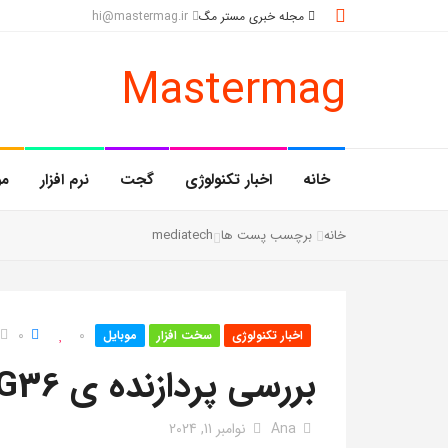
مجله خبری مستر مگ
hi@mastermag.ir
Mastermag
خانه
اخبار تکنولوژی
گجت
نرم افزار
مو
خانه
برچسب پست ها
mediatech
0
0
اخبار تکنولوژی
سخت افزار
موبایل
بررسی پردازنده ی Helio G36
Ana
نوامبر 11, 2024