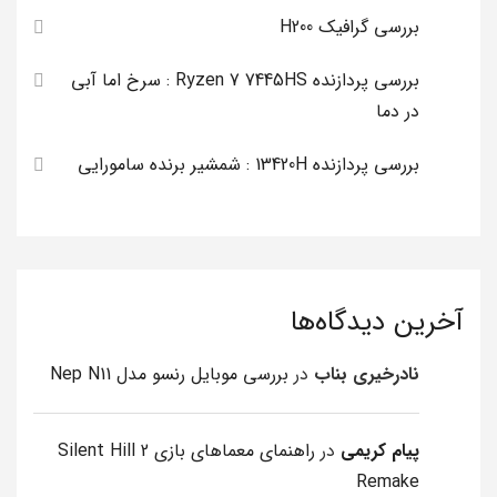
بررسی گرافیک H200
بررسی پردازنده Ryzen 7 7445HS : سرخ اما آبی
در دما
بررسی پردازنده 13420H : شمشیر برنده سامورایی
آخرین دیدگاه‌ها
نادرخیری بناب
در
بررسی موبایل رنسو مدل Nep N11
پیام کریمی
در
راهنمای معماهای بازی Silent Hill 2
Remake