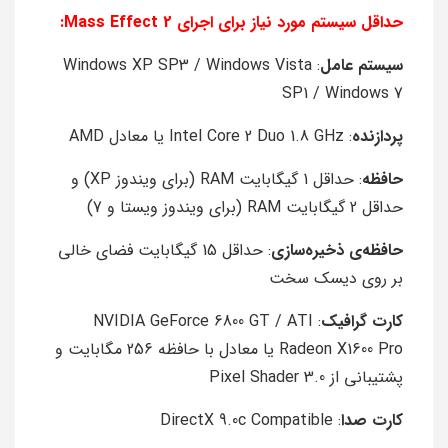
حداقل سیستم مورد نیاز برای اجرای Mass Effect 2:
سیستم عامل
: Windows XP SP3 / Windows Vista
SP1 / Windows 7
پردازنده
: Intel Core 2 Duo 1.8 GHz یا معادل AMD
حافظه
: حداقل 1 گیگابایت RAM (برای ویندوز XP) و
حداقل 2 گیگابایت RAM (برای ویندوز ویستا و 7)
حافظه‌ی ذخیره‌سازی
: حداقل 15 گیگابایت فضای خالی
بر روی دیسک سخت
کارت گرافیک
: NVIDIA GeForce 6800 GT / ATI
Radeon X1600 Pro یا معادل با حافظه 256 مگابایت و
پشتیبانی از Pixel Shader 3.0
کارت صدا
: DirectX 9.0c Compatible