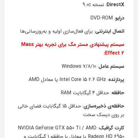
DirectX
: نسخه 9.0c
درایو
: DVD-ROM
اتصال اینترنتی
: برای فعال‌سازی اولیه و به‌روزرسانی‌ها
سیستم پیشنهادی مستر مگ برای تجربه بهتر
Mass
Effect 2:
سیستم عامل
: Windows 7/8/10
پردازنده
: Intel Core i5 2.6 GHz یا معادل AMD
حافظه
: حداقل 4 گیگابایت RAM
حافظه‌ی ذخیره‌سازی
: حداقل 15 گیگابایت فضای خالی
بر روی دیسک سخت
کارت گرافیک
: NVIDIA GeForce GTX 550 Ti / AMD
Radeon HD 6950 یا معادل با حافظه 1 گیگابایت و