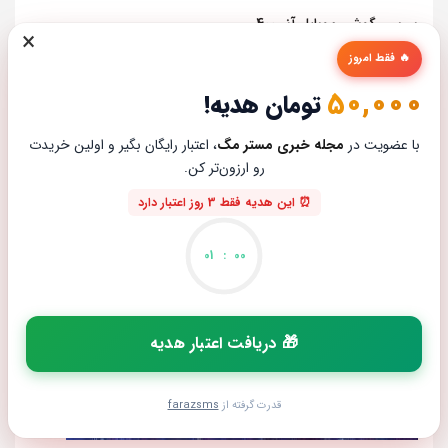
بررسی گوشی موبایل آنر 400
×
محمد جواد صمدانی
ژوئن 17, 2026
🔥 فقط امروز
50,000
تومان هدیه!
با عضویت در
مجله خبری مستر مگ
، اعتبار رایگان بگیر و اولین خریدت
رو ارزون‌تر کن.
⏰ این هدیه فقط 3 روز اعتبار دارد
01
:
00
🎁 دریافت اعتبار هدیه
قدرت گرفته از
farazsms