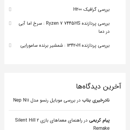
بررسی گرافیک H200
بررسی پردازنده Ryzen 7 7445HS : سرخ اما آبی
در دما
بررسی پردازنده 13420H : شمشیر برنده سامورایی
آخرین دیدگاه‌ها
نادرخیری بناب
در
بررسی موبایل رنسو مدل Nep N11
پیام کریمی
در
راهنمای معماهای بازی Silent Hill 2
Remake