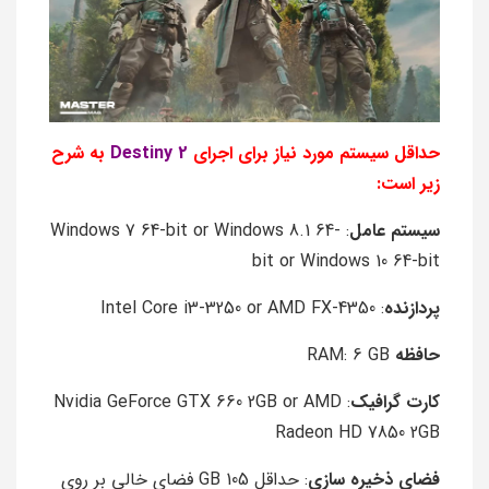
حداقل سیستم مورد نیاز برای اجرای
Destiny 2
به شرح
زیر است:
سیستم عامل
: Windows 7 64-bit or Windows 8.1 64-
bit or Windows 10 64-bit
پردازنده
: Intel Core i3-3250 or AMD FX-4350
حافظه
RAM: 6 GB
کارت گرافیک
: Nvidia GeForce GTX 660 2GB or AMD
Radeon HD 7850 2GB
فضای ذخیره سازی
: حداقل 105 GB فضای خالی بر روی