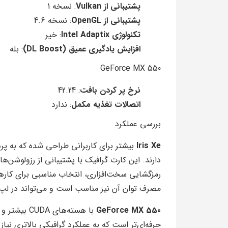
پشتیبانی از Vulkan
: نسخه 1
پشتیبانی از OpenGL
: نسخه 4.6
تکنولوژی Intel Adaptix
: خیر
افزایش یادگیری عمیق (DL Boost)
: بله
GeForce MX 550
نرخ پر کردن بافت
: 42.24
اتصالات تغذیه مکمل
: ندارد
بررسی عملکرد
Iris Xe
بیشتر برای کاربرانی طراحی شده که به پرد
دارند. این کارت گرافیک با پشتیبانی از رزولوشن‌های
رمزگشایی سخت‌افزاری، انتخاب مناسبی برای کارها
مصرف توان آن نیز مناسب است و می‌تواند در لپ‌
GeForce MX 550
با هسته‌های 