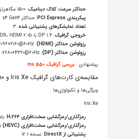
حداکثر سرعت کلاک دینامیک
: 1500 مگاهرتز
پیکربندی PCI Express
: حداکثر x4 Gen4
تعداد نمایشگرهای پشتیبانی شده
: 3
خروجی گرافیک
: DP 1.4 با HDR، HDMI 2.0b
رزولوشن حداکثر (HDMI)
: 4096×2160@60Hz
رزولوشن حداکثر (DP)
: 7680×4320@60Hz
پیشنهادی :
بررسی گرافیک mx 550
مقایسه‌ی کارت‌های گرافیک Iris Xe و GeForce MX 550
ویژگی‌ها و تکنولوژی‌ها
Iris Xe
رمزگذاری/رمزگشایی سخت‌افزاری H.264
: بله
رمزگذاری/رمزگشایی سخت‌افزاری H.265 (HEVC)
پشتیبانی از DirectX
: نسخه 12.1