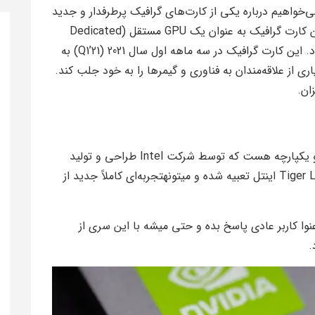
ی‌خواهیم درباره یکی از کارت‌های گرافیک پرطرفدار و جدید
بازار صحبت کنیم: Intel® Iris® Xe Graphics. این کارت گرافیک به عنوان یک GPU مستقل (Dedicated
GPU) معرفی شده و با نام کد DG1 شناخته می‌شود. این کارت گرافیک در سه ماهه اول سال 2021 (Q1’21) به
ری از علاقه‌مندان به فناوری و گیمرها را به خود جلب کند.
Iris Xe یک GPU (واحد پردازش گرافیکی) جدید و یکپارچه هست که توسط شرکت Intel طراحی و تولید
شده . این GPU در پردازنده‌های نسل یازدهم Tiger Lake اینتل تعبیه شده و میتونهتجربه‌ای کاملاً جدید از
عنوا کاربر عادی پاسخ بده و حتی میشه با این سری از
.