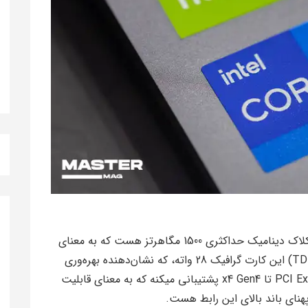
اول از همه، باید بگیم که این کارت گرافیک دارای کلاک دینامیک حداکثری 1500 مگاهرتز هست که به معنای
عملکرد سریع و بهینه اون هست. توان مصرفی (TDP) این کارت گرافیک 28 واته، که نشان‌دهنده بهره‌وری
انرژی بالای اونه. این کارت از پیکربندی‌های PCI Express تا x4 Gen4 پشتیبانی میکنه که به معنای قابلیت
پهنای باند بالای این رابط هست.