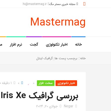
مجله خبری مستر مگ
hi@mastermag.ir
Mastermag
خانه
اخبار تکنولوژی
گجت
نرم افزار
مو
خانه
برچسب پست ها
گرافیک اینتل
0
0
1 دقیقه خواندن
اخبار تکنولوژی
سخت افزار
بررسی گرافیک Iris Xe
Negar
جولای 20, 2024