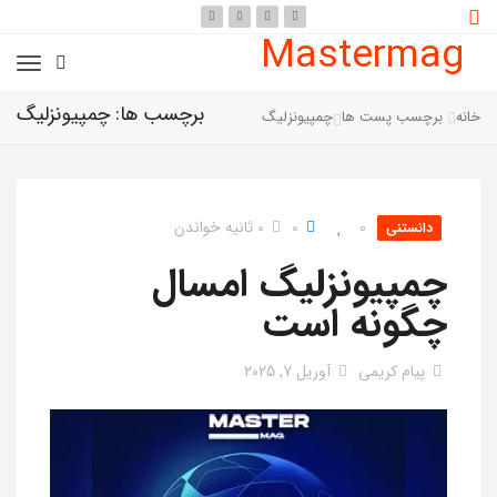
Mastermag
برچسب ها: چمپیونزلیگ
خانه
برچسب پست ها
چمپیونزلیگ
0
0
0 ثانیه خواندن
دانستنی
چمپیونزلیگ امسال
چگونه است
پیام کریمی
آوریل 7, 2025