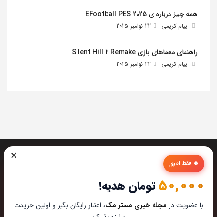
همه چیز درباره ی EFootball PES 2025
پیام کریمی
22 نوامبر 2025
راهنمای معماهای بازی Silent Hill 2 Remake
پیام کریمی
22 نوامبر 2025
×
🔥 فقط امروز
50,000
تومان هدیه!
تیم مستر مگ تمام تلاشش رو میکنه تا بهترین تخصصی ترین و
با عضویت در
مجله خبری مستر مگ
، اعتبار رایگان بگیر و اولین خریدت
به روز ترین مطالب رو برای عاشقان تکنولوژی اماده کنه از این که
رو ارزون‌تر کن.