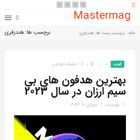
Mastermag
برچسب ها: هندزفری
خانه
برچسب پست ها
هندزفری
0
0
1 دقیقه خواندن
گجت
بهترین هدفون های بی
سیم ارزان در سال 2023
نویسنده
جولای 10, 2023