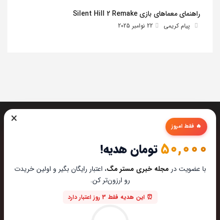
راهنمای معماهای بازی Silent Hill 2 Remake
پیام کریمی
22 نوامبر 2025
×
🔥 فقط امروز
50,000
تومان هدیه!
تیم مستر مگ تمام تلاشش رو میکنه تا بهترین تخصصی ترین و
با عضویت در
مجله خبری مستر مگ
، اعتبار رایگان بگیر و اولین خریدت
به روز ترین مطالب رو برای عاشقان تکنولوژی اماده کنه از این که
رو ارزون‌تر کن.
مارو در دنیای زیبای تکنولوژی همراهی میکنین خوشحالیم.
⏰ این هدیه فقط 3 روز اعتبار دارد
ایمیل : hi@mastermag.ir