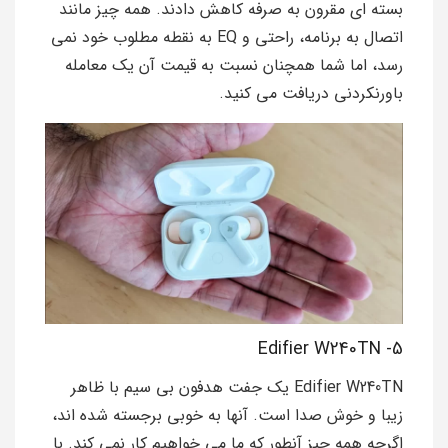
بسته ای مقرون به صرفه کاهش دادند. همه چیز مانند
اتصال به برنامه، راحتی و EQ به نقطه مطلوب خود نمی
رسد، اما شما همچنان نسبت به قیمت آن یک معامله
باورنکردنی دریافت می کنید.
5- Edifier W240TN
Edifier W240TN یک جفت هدفون بی سیم با ظاهر
زیبا و خوش صدا است. آنها به خوبی برجسته شده اند،
اگرچه همه چیز آنطور که ما می خواهیم کار نمی کند. با