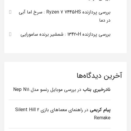
بررسی پردازنده Ryzen 7 7445HS : سرخ اما آبی
در دما
بررسی پردازنده 13420H : شمشیر برنده سامورایی
آخرین دیدگاه‌ها
نادرخیری بناب
در
بررسی موبایل رنسو مدل Nep N11
پیام کریمی
در
راهنمای معماهای بازی Silent Hill 2
Remake