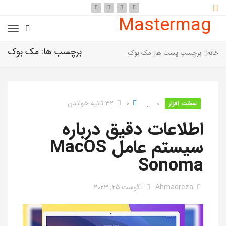
Mastermag
برچسب ها: مک بوک
خانه
برچسب پست ها
مک بوک
0
0
32 ثانیه خواندن
سخت افزار
اطلاعات دقیق درباره
سیستم عامل MacOS
Sonoma
Ahmadreza
آگوست 25, 2023