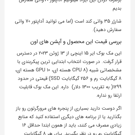
بدیم
شارژر 35 واتی کند است (اما می توانید آداپتور 70 واتی
سفارش دهید).
بررسی قیمت این محصول و آپشن های اون
این مک بوک ایر 15 اینچی از 13 ژوئن 2023 در دسترس
قرار گرفت. در صورت انتخاب ابتدایی ترین پیکربندی با
مشخصاتی شبیه (CPU 8 هسته ای، GPU 10 هسته ای،
8 گیگابایت رم و 256 گیگابایت SSD) قیمتی در حدود
1299( به تقریب 1300 دلار) داره. این مک بوک قابلیت
ارتقا رو نداره.
اگر دوست دارید بسیاری از پنجره های مرورگرتون رو باز
بگذارید یا از برنامه های دیگری استفاده کنید که منابع
زیادی مصرف می کنند، باید از همون ابتدا حداقل 16
گیگابایت رم رو در نظر بگیرید. برای هر 8 گیگابایت