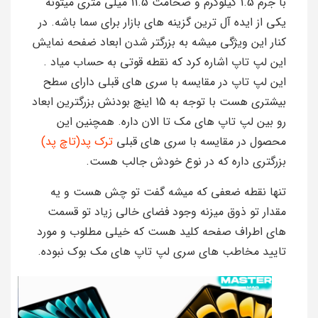
با جرم 1.5 کیلوگرم و ضحامت 11.5 میلی متری میتونه
یکی از ایده آل ترین گزینه های بازار برای سما باشه. در
کنار این ویژگی میشه به بزرگتر شدن ابعاد ضفحه نمایش
این لپ تاپ اشاره کرد که نقطه قوتی به حساب میاد .
این لپ تاپ در مقایسه با سری های قبلی دارای سطح
بیشتری هست با توجه به 15 اینچ بودنش بزرگترین ابعاد
رو بین لپ تاپ های مک تا الان داره. همچنین این
محصول در مقایسه با سری های قبلی
ترک پد(تاچ پد)
بزرگتری داره که در نوع خودش جالب هست.
تنها نقطه ضعفی که میشه گفت تو چش هست و یه
مقدار تو ذوق میزنه وجود فضای خالی زیاد تو قسمت
های اطراف صفحه کلید هست که خیلی مطلوب و مورد
تایید مخاطب های سری لپ تاپ های مک بوک نبوده.