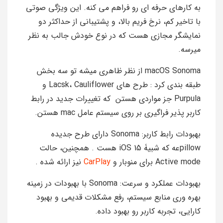
به کارهای حرفه ‌ای رو فراهم می‌ کنه. این ویژگی صوتی
با تاخیر کم، نرخ فریم بالا، و پشتیبانی از حداکثر دو
نمایشگر مجازی هست که در نوع خودش جالب به نظر
میرسه.
macOS Sonoma از نظر ظاهری میشه تو سه بخش
طبقه بندی کرد : طرح های Lacsk، Cauliflower و
Purpula جز مواردی هستن که تغييرات جديد در رابط
کاربر پذیر فراگيري بر روي سيستم عامل mac هستن.
بهبودات رابط کاربر: Sonoma دارای طرح جديده
pillowعه كه شبيۀ iOS 15 هست . همچنین، حالت
Active mode برای منوبار و
CarPlay
نيز ارائه شده .
بهبودات عملکرد و سرعت: Sonoma با بهبودات در زمینه
بهره‌ وری منابع سیستم، رفع مشکلات قدیمی و بهبود
کارایی، تجربه کاربر رو بهبود داده.