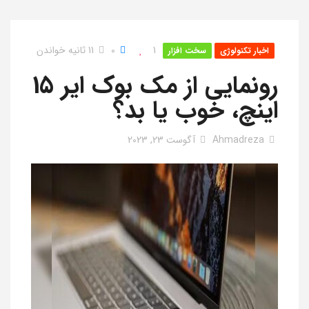
1
0
11 ثانیه خواندن
اخبار تکنولوژی
سخت افزار
رونمایی از مک بوک ایر 15
اینچ، خوب یا بد؟
Ahmadreza
آگوست 23, 2023