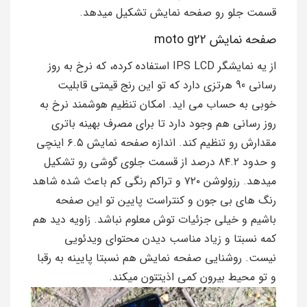
قسمت جلو رو صفحه نمایش تشکیل میدهد.
صفحه نمایش moto g22
از یه نمایشگر IPS LCD استفاده کرده، که نرخ به روز
رسانی 90 هرتزی دارد که تو این رنج قیمتی قابلیت
خوبی به حساب می اید. امکان تنظیم هوشمند نرخ به
روز رسانی هم وجود دارد تا برای مصرف بهینه باتری
مقدارش رو تنظیم کند. اندازه صفحه نمایش ۶.۵ اینچی
و حدود ۸۴.۲ درصد از قسمت جلوی گوشی رو تشکیل
میدهد. رزولوشن ۷۲۰ و تراکم رنگی کم باعث شده شاهد
رنگ های بی جون و کنتراست پایین تو این صفحه
باشیم و خیلی جزئیات توش معلوم نباشد. زاویه دید هم
کمه نسبتا و زیاد مناسب دیدن محتوای ویدئویی
نیست. روشنایی صفحه نمایش هم نسبتا پایینه به رقبا
و تو محیط بیرون کمی ا‌ذیتتون میکند.