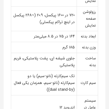
نمایش
رزولوشن
720 در 1600 پیکسل، 20:9 (~268 پیکسل
صفحه
در اینچ تراکم پیکسلی)
نمایش
ابعاد بدنه
164 در 75 در 8.5 میلی‌متر
وزن بدنه
185 گرم
ساخت
جلوی شیشه ای، پشت پلاستیکی، فریم
بدنه
پلاستیکی
تک سیم‌کارته (نانو-سیم) یا دو
سیم کارت
سیم‌کارته (نانو-سیم، همزمان یکی فعال
(dual stand-by))
سیستم
عامل در
اندروید 12