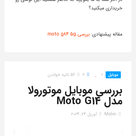
خریداری میکنید؟
مقاله پیشنهادی:
بررسی moto g84 5g
1
2
56 ثانیه خواندن
موبایل
بررسی موبایل موتورولا
مدل Moto G14
Mobin
آوریل 24, 2024