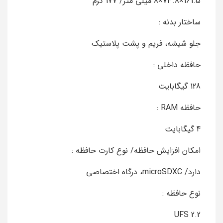
161.5×73.8×8 میلی متر/ 177 گرم
ساختار بدنه :
جلو شیشه، فریم و پشت پلاستیک
حافظه داخلی :
128 گیگابایت
حافظه RAM :
4 گیگابایت
امکان افزایش حافظه/ نوع کارت حافظه :
دارد/ microSDXC، درگاه اختصاصی
نوع حافظه :
UFS 2.2