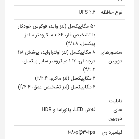
نوع حافظه
UFS 2.2
50 مگاپیکسل (لنز واید، فوکوس خودکار
با تشخیص فاز، 0.64 میکرومتر سایز
پیکسل، f/1.8)
سنسورهای
8 مگاپیکسل (لنز اولتراواید، پوشش 118
دوربین
درجه ای، 1.12 میکرومتر سایز پیکسل،
f/2.2)
2 مگاپیکسل (لنز ماکرو، f/2.4)
2 مگاپیکسل (لنز تشخیص عمق، f/2.4)
قابلیت
های
فلاش LED، پانوراما و HDR
دوربین
فیلمبرداری
1080p@30fps