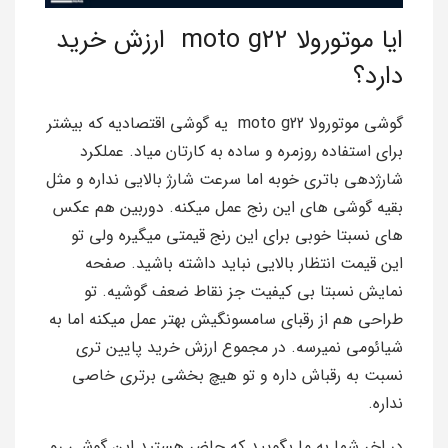
ایا موتورولا moto g22 ارزش خرید
دارد؟
گوشی موتورولا moto g22 یه گوشی اقتصادیه که بیشتر
برای استفاده روزمره و ساده به کارتان میاد. عملکرد
شارژدهی باتری خوبه اما سرعت شارژ بالایی نداره و مثل
بقیه گوشی های این رنج عمل میکنه. دوربین هم عکس
های نسبتا خوبی برای این رنج قیمتی میگیره ولی تو
این قیمت انتظار بالایی نباید داشته باشید. صفحه
نمایش نسبتا بی کیفیت جز نقاط ضعف گوشیه. تو
طراحی هم از رقبای سامسونگیش بهتر عمل میکنه اما به
شیائومی نمیرسه. در مجموع ارزش خرید پایین تری
نسبت به رقباش داره و تو هیچ بخشی برتری خاصی
نداره.
در اخر شما به ما بگویید که حاضر هستید این گوشی رو