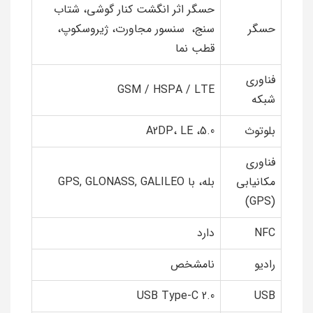
حسگر اثر انگشت کنار گوشی، شتاب
حسگر
سنج، سنسور مجاورت، ژیروسکوپ،
قطب نما
فناوری
GSM / HSPA / LTE
شبکه
بلوتوث
5.0، A2DP، LE
فناوری
مکانیابی
بله، با GPS, GLONASS, GALILEO
(GPS)
NFC
دارد
رادیو
نامشخص
USB Type-C 2.0
USB