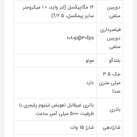
دوربین
16 مگاپیکسل (لنز واید، 1.0 میکرومتر
سلفی
سایز پیمکسل، f/2.5)
فیلمبرداری
دوربین
1080p@30fps
سلفی
بلندگو
مونو
جک 3.5
میلی متری
دارد
صدا
باتری غیرقابل تعویض لیتیوم پلیمری با
باتری
ظرفیت 5000 میلی آمپر ساعت
شارژدهی
شارژ 15 وات