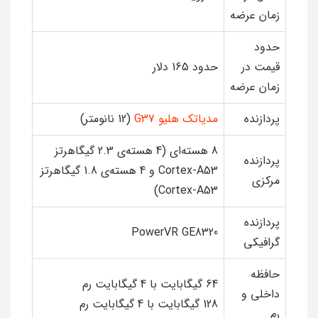
زمان عرضه
حدود
قیمت در
حدود 165 دلار
زمان عرضه
پردازنده
مدیاتک هلیو G37
(12 نانومتر)
8 هسته‌ای (4 هسته‌ی 2.3 گیگاهرتز
پردازنده
Cortex-A53 و 4 هسته‌ی 1.8 گیگاهرتز
مرکزی
Cortex-A53)
پردازنده
PowerVR GE8320
گرافیکی
حافظه
64 گیگابایت با 4 گیگابایت رم
داخلی و
128 گیگابایت با 4 گیگابایت رم
رم