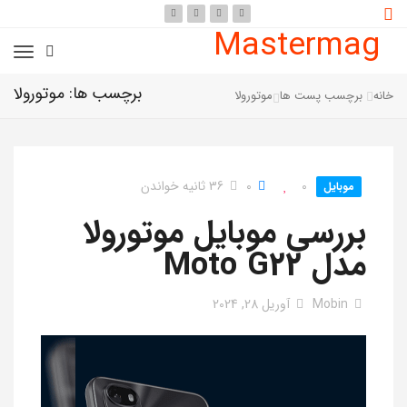
Mastermag
برچسب ها: موتورولا
خانه
برچسب پست ها
موتورولا
0
0
36 ثانیه خواندن
موبایل
بررسی موبایل موتورولا
مدل Moto G22
Mobin
آوریل 28, 2024