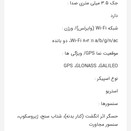
جک 3.5 میلی متری صدا :
دارد
شبکه Wi-Fi (وایرلس)/ ورژن :
Wi-Fi 802.11 a/b/g/n/ac، دو بانده
موقعیت‌ نما GPS/ ویژگی‌ ها :
GPS ،GLONASS ،GALILEO
نوع اسپیکر :
استریو
سنسورها :
حسگر اثر انگشت (کنار بدنه)، شتاب‌ سنج، ژیروسکوپ،
سنسور مجاورت