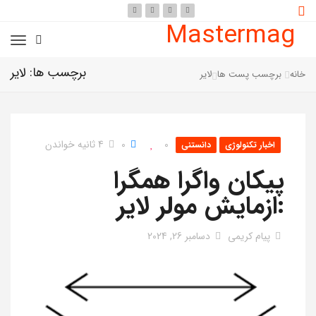
Mastermag
برچسب ها: لایر
خانه
برچسب پست ها
لایر
0
0
4 ثانیه خواندن
اخبار تکنولوژی
دانستنی
پیکان واگرا همگرا
:ازمایش مولر لایر
پیام کریمی
دسامبر 26, 2024