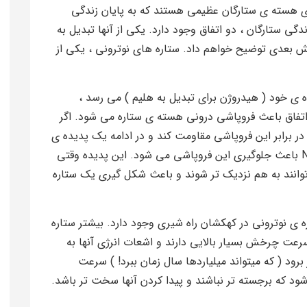
 ی هسته ی ستارگان عظیمی هستند که به پایان زندگی
دگی ستارگان ، دو اتفاق وجود دارد. یکی از آنها تبدیل به
ش بعدی توضیح خواهم داد. ستاره های نوترونی ، یکی از
 ی خود ( هیدروژن برای تبدیل به هلیم ) می رسد ،
تفاق باعث فروپاشی درونی هسته ی ستاره می شود. اگر
 در برابر این فروپاشی مقاومت کند و در ادامه یک پدیده ی
کوانتومی به اسم Neutron Degeneracy Pressure باعث جلوگیری این فروپاشی می شود. این پدیده وقتی
توانند به هم نزدیک تر شوند و باعث شکل گیری یک ستاره
ه ی نوترونی در کهکشان راه شیری وجود دارد. بیشتر ستاره
ت چرخش بسیار بالایی دارند و اشعات انرژی آنها به
رود ( که میتواند میلیاردها سال زمان ببرد! ) سرعت
 که برجسته تر نباشند و پیدا کردن آنها سخت تر باشد.