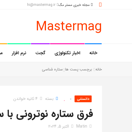
مجله خبری مستر مگ
hi@mastermag.ir
Mastermag
خانه
اخبار تکنولوژی
گجت
نرم افزار
مو
خانه
برچسب پست ها
ستاره شناسی
0
بسته
4 ثانیه خواندن
دانستنی
فرق ستاره نوترونی با س
Matin
اکتبر 5, 2024