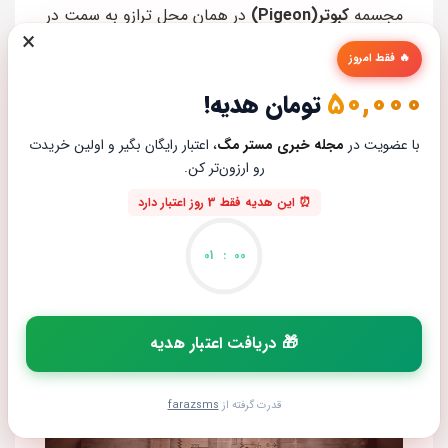
مجسمه
کبوتر(Pigeon)
در همان محل ترازو به سمت در
×
M میباشد.
🔥 فقط امروز
50,000
تومان هدیه!
با عضویت در
مجله خبری مستر مگ
، اعتبار رایگان بگیر و اولین خریدت
رو ارزون‌تر کن.
⏰ این هدیه فقط 3 روز اعتبار دارد
01
:
00
مجسمه دوم دو قسمتی هست.
قسمت 1 : به حمام اتاق 209 بروید.
🎁 دریافت اعتبار هدیه
قدرت گرفته از
farazsms