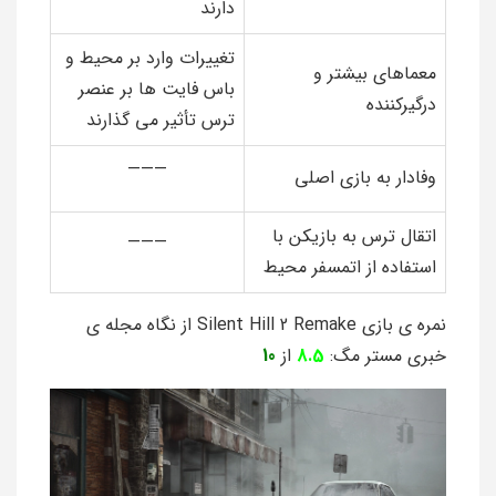
دارند
تغییرات وارد بر محیط و
معماهای بیشتر و
باس فایت ها بر عنصر
درگیرکننده
ترس تأثیر می گذارند
———
وفادار به بازی اصلی
اتقال ترس به بازیکن با
———
استفاده از اتمسفر محیط
نمره ی بازی Silent Hill 2 Remake از نگاه مجله ی
خبری مستر مگ:
8.5
از
10