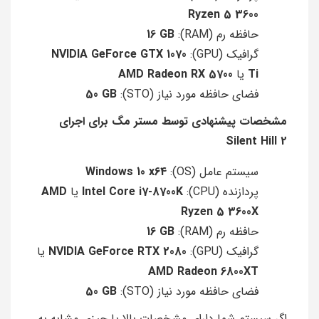
Ryzen 5 3600
حافظه رم (RAM):
16 GB
گرافیک (GPU):
NVIDIA GeForce GTX 1070
Ti
یا
AMD Radeon RX 5700
فضای حافظه مورد نیاز (STO):
50 GB
مشخصات پیشنهادی توسط مستر مگ برای اجرای
Silent Hill 2
سیستم عامل (OS):
Windows 10 x64
پردازنده (CPU):
Intel Core i7-8700K
یا
AMD
Ryzen 5 3600X
حافظه رم (RAM):
16 GB
گرافیک (GPU):
NVIDIA GeForce RTX 2080
یا
AMD Radeon 6800XT
فضای حافظه مورد نیاز (STO):
50 GB
اگر سیستم شما دارای مشخصات بالا یا چیزی مشابه به