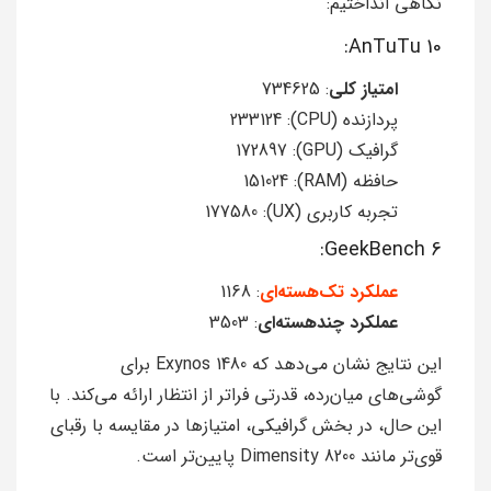
نگاهی انداختیم:
AnTuTu 10:
امتیاز کلی
: 734625
پردازنده (CPU): 233124
گرافیک (GPU): 172897
حافظه (RAM): 151024
تجربه کاربری (UX): 177580
GeekBench 6:
عملکرد تک‌هسته‌ای
: 1168
عملکرد چند‌هسته‌ای
: 3503
این نتایج نشان می‌دهد که Exynos 1480 برای
گوشی‌های میان‌رده، قدرتی فراتر از انتظار ارائه می‌کند. با
این حال، در بخش گرافیکی، امتیازها در مقایسه با رقبای
قوی‌تر مانند Dimensity 8200 پایین‌تر است.