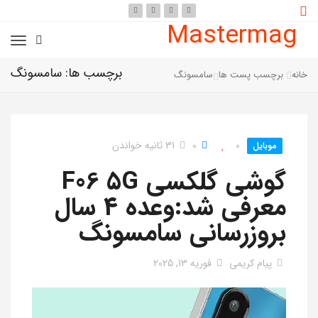
Mastermag
برچسب ها: سامسونگ
خانه
برچسب پست ها
سامسونگ
0
0
31 ثانیه خواندن
موبایل
گوشی گلکسی F06 5G
معرفی شد:وعده 4 سال
بروزرسانی سامسونگ
پیام کریمی
فوریه 13, 2025