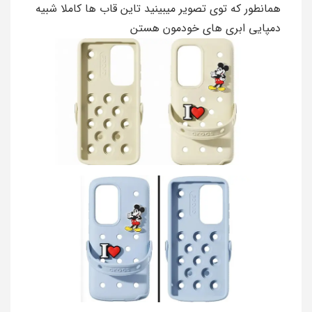
همانطور که توی تصویر میبینید تاین قاب ها کاملا شبیه
دمپایی ابری های خودمون هستن