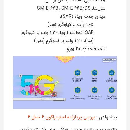
رنگ‌ها: آبی باهاما، بنفش روشن
مدل‌ها: SM-E066B، SM-E066B/DS
میزان جذب ویژه (SAR):
1.05 وات بر کیلوگرم (سر)
SAR اتحادیه اروپا: 1.30 وات بر کیلوگرم
(سر)، 1.30 وات بر کیلوگرم (بدن)
قیمت: حدود
110 یورو
پیشنهادی :
بررسی پردازنده اسنپدراگون 6 نسل 4
باتوجه به پردازنده و سایر ویژگی های ذکر شده قیمت