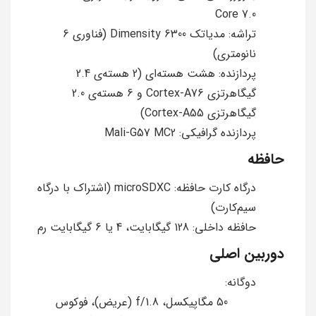
Core 7.0
تراشه: مدیاتک Dimensity 6300 (فناوری 6
نانومتری)
پردازنده: هشت هسته‌ای (2 هسته‌ی 2.4
گیگاهرتزی Cortex-A76 و 6 هسته‌ی 2.0
گیگاهرتزی Cortex-A55)
پردازنده گرافیکی: Mali-G57 MC2
حافظه
درگاه کارت حافظه: microSDXC (اشتراک با درگاه
سیم‌کارت)
حافظه داخلی: 128 گیگابایت، 4 یا 6 گیگابایت رم
دوربین اصلی
دوگانه:
50 مگاپیکسل، f/1.8 (عریض)، فوکوس