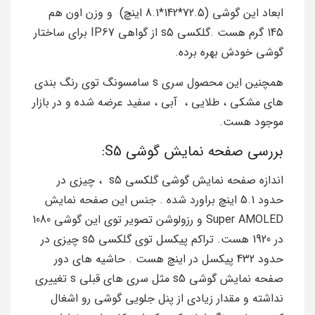
ابعاد این گوشی (72.5*142*8.1 اینچ) و وزن اون هم
145 گرم هست .گلکسی s5 از گواهی IP67 برای ساختار
گوشی خودش بهره برده.
همچنین این محصول سری s سامسونگ توی رنگ بندی
های مشکی ، طلایی ، آبی ، سفید عرضه شده و در بازار
موجود هست.
بررسی صفحه نمایش گوشی S5:
اندازه صفحه نمایش گوشی گلکسی s5 ، چیزی در
حدود 5.1 اینچ براورد شده . جنس این صفحه نمایش
Super AMOLED و رزولوشن تصویر توی این گوشی 1080
در 1920 هست. تراکم پیکسل توی گلکسی s5 چیزی در
حدود 432 پیکسل در اینچ هست . حاشیه های دور
صفحه نمایش گوشی s5 مثل سری های قبلی s تغییری
نداشته و مقدار زیادی از پنل جلویی گوشی رو اشغال