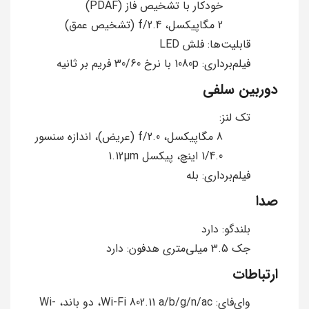
خودکار با تشخیص فاز (PDAF)
2 مگاپیکسل، f/2.4 (تشخیص عمق)
قابلیت‌ها: فلش LED
فیلم‌برداری: 1080p با نرخ 30/60 فریم بر ثانیه
دوربین سلفی
تک لنز:
8 مگاپیکسل، f/2.0 (عریض)، اندازه سنسور
1/4.0 اینچ، پیکسل 1.12µm
فیلم‌برداری: بله
صدا
بلندگو: دارد
جک 3.5 میلی‌متری هدفون: دارد
ارتباطات
وای‌فای: Wi-Fi 802.11 a/b/g/n/ac، دو باند، Wi-