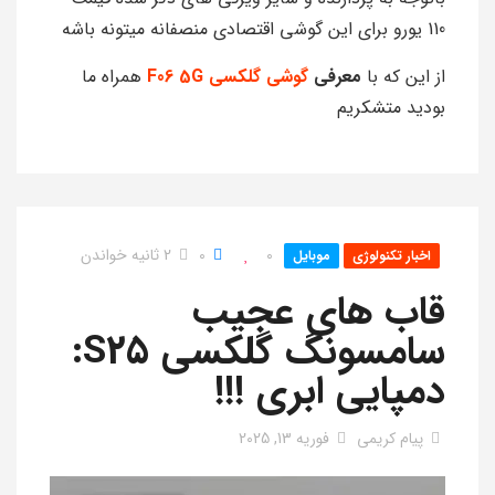
110 یورو برای این گوشی اقتصادی منصفانه میتونه باشه
از این که با
معرفی
گوشی گلکسی F06 5G
همراه ما
بودید متشکریم
0
0
2 ثانیه خواندن
اخبار تکنولوژی
موبایل
قاب های عجیب
سامسونگ گلکسی S25:
دمپایی ابری !!!
پیام کریمی
فوریه 13, 2025