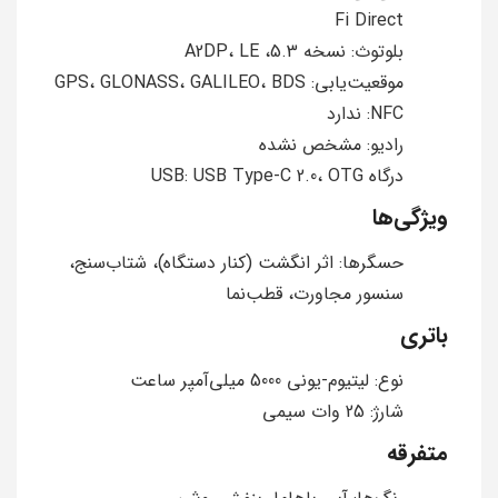
Fi Direct
بلوتوث: نسخه 5.3، A2DP، LE
موقعیت‌یابی: GPS، GLONASS، GALILEO، BDS
NFC: ندارد
رادیو: مشخص نشده
درگاه USB: USB Type-C 2.0، OTG
ویژگی‌ها
حسگرها: اثر انگشت (کنار دستگاه)، شتاب‌سنج،
سنسور مجاورت، قطب‌نما
باتری
نوع: لیتیوم-یونی 5000 میلی‌آمپر ساعت
شارژ: 25 وات سیمی
متفرقه