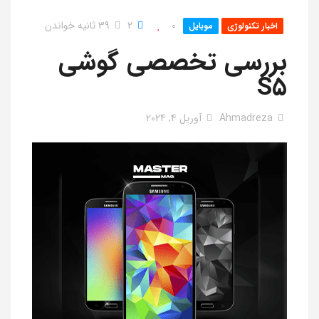
0
2
39 ثانیه خواندن
اخبار تکنولوژی
موبایل
بررسی تخصصی گوشی
S5
Ahmadreza
آوریل 4, 2024