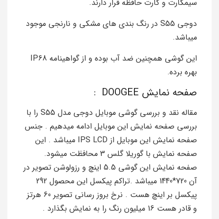
سیمکارت و کارت حافظه قرار دارند.
دوجی S55 در رنگ بندی های مشکی و نارنجی موجود
میباشد.
این گوشی همچنین ضد آب بوده و از گواهینامه IP68
بهره برده.
صفحه نمایش DOOGEE :
مقاله نقد و بررسی گوشی موبایل دوجی مدل S55 را با
بررسی صفحه نمایش این موبایل ادامه میدهیم . جنس
صفحه نمایش این موبایل از IPS LCD میباشد . این
صفحه نمایش با گوریلا گلس 3 محافظت میشود.
صفحه نمایش این گوشی 5.5 اینچ و رزولوشن تصویر در
آن 720*1440 میباشد .تراکم پیکسل این محصول 292
پیکسل بر اینچ هست . نرخ بروز رسانی تصویر 60 هرتز
و قادر هست 16 میلیون رنگ را به نمایش بگذارد .