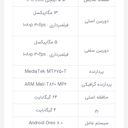
13 مگاپیکسل
دوربین اصلی
فیلمبرداری : 1080p 30fps
5 مگاپیکسل
دوربین سلفی
فیلمبرداری : 1080p 30fps
پردازنده
MediaTek MT6750T
پردازنده گرافیکی
ARM Mali-T860 MP2
حافظه اصلی
64 گیگابایت
رم
4 گیگابایت
سیستم عامل
Android Oreo 8.0