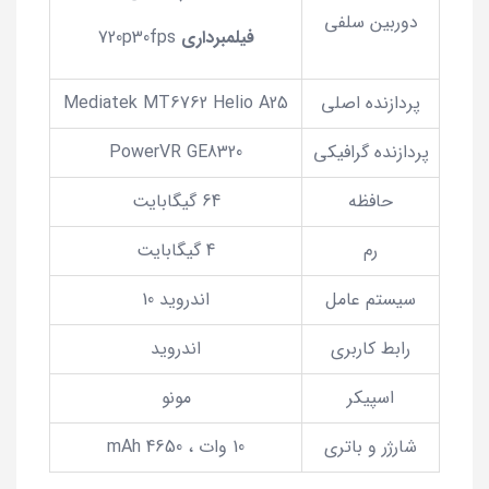
دوربین سلفی
فیلمبرداری
720p30fps
پردازنده اصلی
Mediatek MT6762 Helio A25
پردازنده گرافیکی
PowerVR GE8320
حافظه
64 گیگابایت
رم
4 گیگابایت
سیستم عامل
اندروید 10
رابط کاربری
اندروید
اسپیکر
مونو
شارژر و باتری
10 وات ، 4650 mAh