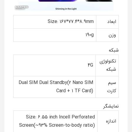
ابعاد
Size: 167*77.4*8.9mm
وزن
190g
شبکه
تکنولوژی
4G
شبکه
سیم
Dual SIM Dual Standby(2 Nano SIM
کارت
Card + 1 TF Card)
نمایشگر
Size: 6.55 inch Incell Perforated
اندازه
Screen(~93% Screen-to-body ratio)