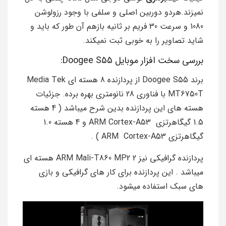
نمیزند.هردو دوربین اصلی و سلفی با وجود رزولوشن
1080 و سرعت 30 فریم بر ثانیه بازهم آن طور که باید و
شاید تصاویر را به خوبی ثبت نمیکند.
بررسی سخت افزار موبایل Doogee S55:
برند Doogee S55 از پردازنده 8 هسته ای Media Tek
MT6750T با فناوری 28 نانومتری بهره برده. جزئیات
هسته های این پردازنده بدین شرح میباشد ( 4 هسته
1.5 گیگاهرتزی ARM Cortex-A53 و 4 هسته 1.0
گیگاهرتزی ARM Cortex-A53 ) .
پردازنده گرافیکی نیز ARM Mali-T860 MP2 2 هسته ای
میباشد . این پردازنده برای کار های گرافیکی و بازی
های سبک استفاده میشود.