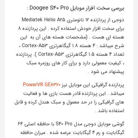
بررسی سخت افزار موبایل Doogee S40 Pro :
دوجی از پردازنده 12 نانومتری Mediatek Helio A25
برای سخت افزار خودش استفاده کرده . این پردازنده 8
هسته ای هست . (مشخصات هسته های آن به این
شرح میباشد : 4 هسته 1.8 گیگاهرتزی Cortex-A53 ،
تعداد 4 هسته 1.5 گیگاهرتزی Cortex-A53 ). پردازنده
، کیفیت معمولی دارد و برای کار های روزمره سبک
پیشنهاد می شود .
پردازنده گرافیکی این موبایل نیز
PowerVR GE8320
میباشد . این پردازنده قادر هست بازی ها و فعالیت
های گرافیکی را در حد معمول و سبک هندل کرده و قابل
استفاده باشد .
گوشی موبایل دوجی مدل S40 Pro با حافظه اصلی 64
گیگابایت و رم 4 گیگابایت عرضه شده . میزان حافظه