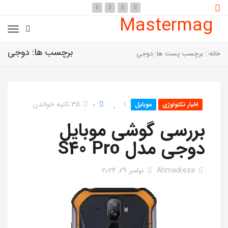
Mastermag
برچسب ها: دوجی
خانه
برچسب پست ها
دوجی
1
0
35 ثانیه خواندن
اخبار تکنولوژی
موبایل
بررسی گوشی موبایل
دوجی مدل S40 Pro
Ahmadreza
نوامبر 29, 2024