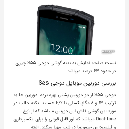
نسبت صفحه نمایش به بدنه گوشی دوجی S55 چیزی
در حدود 63 درصد میباشد.
بررسی دوربین موبایل دوجی S55:
دوجی S55 از دو دوربین پشتی بهره برده .دوربین ها به
ترتیب 13 و 8 مگاپیکسلی با F/2 هستند. نکته جالب در
مورد این گوشی فلش این دوربین میباشد که از نوع
Dual-tone میباشد که نور قابل قبولی را برای عکسبرداری
و فیلمبرداری خصوصا در شب مهیا میکند. البته