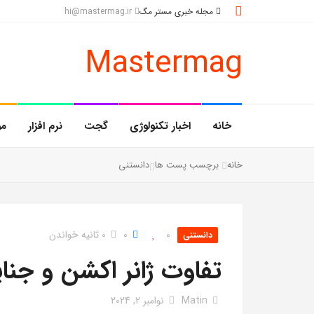
مجله خبری مستر مگ
hi@mastermag.ir
Mastermag
خانه
اخبار تکنولوژی
گجت
نرم افزار
مو
خانه
برچسب پست ها
دانستنی
0
0
0 ثانیه خواندن
دانستنی
تفاوت ژانر اکشن و جنا
Matin
نوامبر 2, 2024