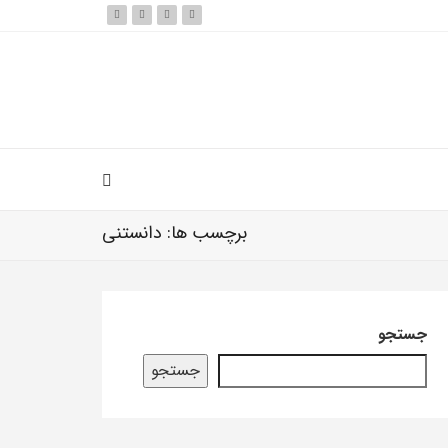
برچسب ها: دانستنی
جستجو
جستجو