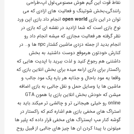
نقاط قوت این گیم هوش مصنوعی،لول اپ،طراحی
رانندگی،بخش شوتینگ و فعالیت های ازادی که می
توان در این بازی
open world
انجام داد.بازی اپن ورد
نوع بازی است که شما ازادید در نقشه ای که بازی در
نظر گرفته هر فعالیت مجازی که میشه انجام داد رو
انجام بدید از جمله دزدی ماشین کشتار npc ها و… در
کنارش خودتون هرموقع دوست داشتید به بخش
داشتنی هم رجوع کنید و لذت ببرید.با اپدیت هایی که
راکستار برای بازی اراعه میده برای بخش انلاین بازی که
واقعا یه مود باحال و جذابه هر باره یک مود جالب و
ماشین ها یا وسایل حمل و نقل جالبی به بازی اضافه
میشن که خودش بخش انلاین بازی یا همون GTA
online رو خیلی هیجانی تر و چالشی تر میکند.باید به
استراگ های مخفی بازی هم اشاره کنم که راکستار در
گوشه کنار مپ ایستراگ های مخفی قرار داده که پلیر ها
میتونن با پیدا کردن ان ها چیز های جالبی از قبیل روح