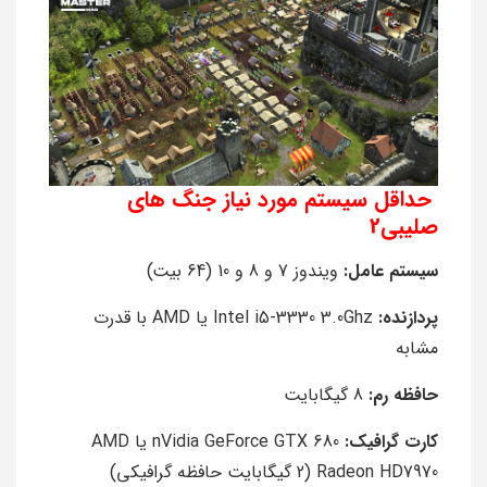
حداقل سیستم مورد نیاز جنگ های
صلیبی2
سیستم عامل:
ویندوز 7 و 8 و 10 (64 بیت)
پردازنده:
Intel i5-3330 3.0Ghz یا AMD با قدرت
مشابه
حافظه رم:
8 گیگابایت
کارت گرافیک:
nVidia GeForce GTX 680 یا AMD
Radeon HD7970 (2 گیگابایت حافظه گرافیکی)