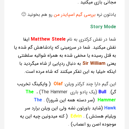
مجانی بازی میکنید .
یادتون نره
بررسی گیم اسپایدر من
رو هم بخونید 🙂
Story Mode
شما در نقش کرکتری به نام
Matthew Steele
ایفا
نقش میکنید. شما در سرزمینی که پادشاهش گم شده یا
به قتل رسیده یا مخفی شده به همراه شوالیه سلطنتی
یعنی
Sir William
به دنبال ردپایی از شاه میگردید با
اینکه خیلیا به این تفکر میکنند که شاه مرده است.
این گیم دارا چند کرکتر ویلن:
Olaf
( وایکینگ تخریب
گر).
Bull
(یک پادو باری The Hammer)
.
The
Hammer
(سر دسته همه این شرورا) .
The
Hawk
(شاید باورتون نشه ولی این ویلن برارد سر
ویلیام هستش.) .
Edvin
( کنه میدونین چیه این یه
موجوده اصن رو اعصاب) .