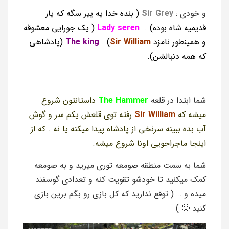
و خودی :
Sir Grey
( بنده خدا یه پیر سگه که یار
قدیمیه شاه بوده) .
Lady seren
( یک جورایی معشوقه
و همینطور نامزد
Sir William
) .
The king
(پادشاهی
که همه دنبالشن).
شما ابتدا در قلعه
The Hammer
داستانتون شروع
میشه که
Sir William
رفته توی قلعش یکم سر و گوش
آب بده ببینه سرنخی از پادشاه پیدا میکنه یا نه . که از
اینجا ماجراجویی اونا شروع میشه.
شما به سمت منطقه صومعه توری میرید و به صومعه
کمک میکنید تا خودشو تقویت کنه و تعدادی گوسفند
میده و … ( توقع ندارید که کل بازی رو بگم برین بازی
کنید 🙂 )