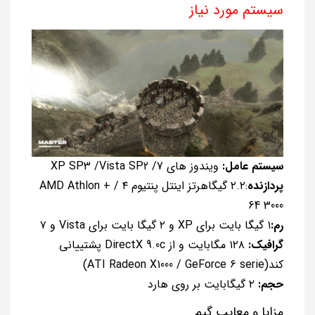
سیستم مورد نیاز
سیستم عامل:
ویندوز های XP SP3 /Vista SP2 /7
پردازنده
:۲.۲ گیگاهرتز اینتل پنتیوم ۴ / + AMD Athlon
64 3000
رم:
۱ گیگا بایت برای XP و ۲ گیگا بایت برای Vista و ۷
گرافیک:
۱۲۸ مگابایت و از DirectX 9.0c پشتییانی
کند(ATI Radeon X1000 / GeForce 6 serie)
حجم:
۲ گیگابایت بر روی هارد
مزایا و معایب گیم