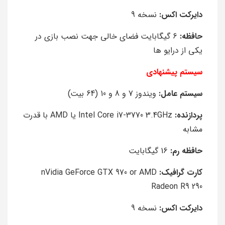
دایرکت اکس:
نسخه 9
حافظه:
6 گیگابایت فضای خالی جهت نصب بازی در
یکی از درایو ها
سیستم پیشنهادی
سیستم عامل:
ویندوز 7 و 8 و 10 (64 بیت)
پردازنده:
Intel Core i7-3770 3.4GHz یا AMD با قدرت
مشابه
حافظه رم:
16 گیگابایت
کارت گرافیک:
nVidia GeForce GTX 970 or AMD
Radeon R9 290
دایرکت اکس:
نسخه 9